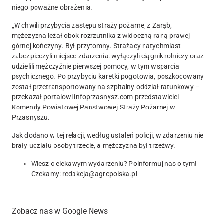
niego poważne obrażenia
.
„W chwili przybycia zastępu straży pożarnej z Zarąb,
mężczyzna leżał obok rozrzutnika z widoczną raną prawej
górnej kończyny
. Był przytomny
. Strażacy natychmiast
zabezpieczyli miejsce zdarzenia, wyłączyli ciągnik rolniczy oraz
udzielili mężczyźnie pierwszej pomocy
, w tym wsparcia
psychicznego. Po przybyciu karetki pogotowia,
poszkodowany
został przetransportowany na szpitalny oddział ratunkowy
–
przekazał portalowi infoprzasnysz.com przedstawiciel
Komendy Powiatowej Państwowej Straży Pożarnej w
Przasnyszu.
Jak dodano w tej relacji, według ustaleń policji, w zdarzeniu nie
brały udziału osoby trzecie, a mężczyzna był trzeźwy.
Wiesz o ciekawym wydarzeniu? Poinformuj nas o tym!
Czekamy:
redakcja@agropolska.pl
Zobacz nas w Google News