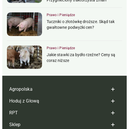
Przygnieciony traktorzysta zmarł
Prawo i Pieniądze
Tuczniki o złotówkę droższe. Skąd tak
gwałtowne podwyżki cen?
Prawo i Pieniądze
Jakie stawki za bydło rzeźne? Ceny są
coraz niższe
Agropolska
Hoduj z Głową
Redakcja
RPT
Reklama
Hoduj z głową bydło
Sklep
Tagi
Hoduj z głową świnie
Redakcja