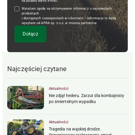
na podany adres e-mail.
Wyrażam zgodę na otrzymywanie informacji o najnowszych
produktach
i dostępnych rozwiązaniach w rolnictwie – informacje te będą
wysyłane od APRA sp. z o.o. w imieniu partnerów.
Najczęściej czytane
Aktualności
Nie zdjął hederu. Zarzut dla kombajnisty
po śmiertelnym wypadku
Aktualności
Tragedia na wąskiej drodze.