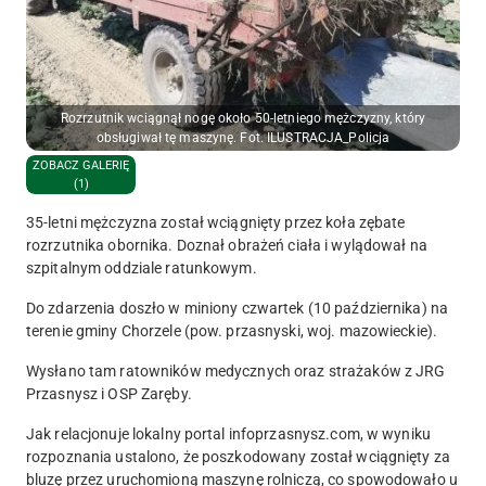
Rozrzutnik wciągnął nogę około 50-letniego mężczyzny, który
obsługiwał tę maszynę. Fot. ILUSTRACJA_Policja
ZOBACZ GALERIĘ
(1)
35-letni mężczyzna został wciągnięty przez koła zębate
rozrzutnika obornika. Doznał obrażeń ciała i wylądował na
szpitalnym oddziale ratunkowym.
Do zdarzenia doszło w miniony czwartek (10 października) na
terenie gminy Chorzele (pow. przasnyski, woj. mazowieckie).
Wysłano tam ratowników medycznych oraz strażaków z JRG
Przasnysz i OSP Zaręby.
Jak relacjonuje lokalny portal infoprzasnysz.com,
w wyniku
rozpoznania ustalono, że poszkodowany został wciągnięty za
bluzę przez uruchomioną maszynę rolniczą, co spowodowało u