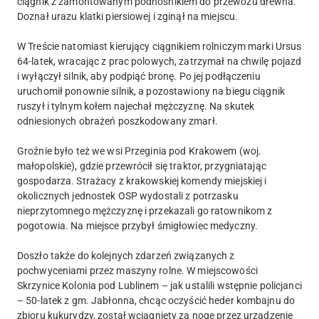
ciągnik z zamontowanym podnośnikiem do przewozu drewna.
Doznał urazu klatki piersiowej i zginął na miejscu.
W Treście natomiast kierujący ciągnikiem rolniczym marki Ursus
64-latek, wracając z prac polowych, zatrzymał na chwilę pojazd
i wyłączył silnik, aby podpiąć bronę. Po jej podłączeniu
uruchomił ponownie silnik, a pozostawiony na biegu ciągnik
ruszył i tylnym kołem najechał mężczyznę. Na skutek
odniesionych obrażeń poszkodowany zmarł.
Groźnie było też we wsi Przeginia pod Krakowem (woj.
małopolskie), gdzie przewrócił się traktor, przygniatając
gospodarza. Strażacy z krakowskiej komendy miejskiej i
okolicznych jednostek OSP wydostali z potrzasku
nieprzytomnego mężczyznę i przekazali go ratownikom z
pogotowia. Na miejsce przybył śmigłowiec medyczny.
Doszło także do kolejnych zdarzeń związanych z
pochwyceniami przez maszyny rolne. W miejscowości
Skrzynice Kolonia pod Lublinem – jak ustalili wstępnie policjanci
– 50-latek z gm. Jabłonna, chcąc oczyścić heder kombajnu do
zbioru kukurydzy, został wciągnięty za nogę przez urządzenie