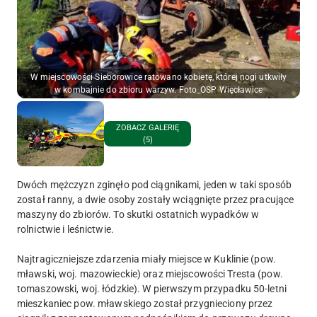
W miejscowości Sieborowice ratowano kobietę, której nogi utkwiły
w kombajnie do zbioru warzyw. Foto_OSP Więcławice
ZOBACZ GALERIĘ
(5)
Dwóch mężczyzn zginęło pod ciągnikami, jeden w taki sposób
został ranny, a dwie osoby zostały wciągnięte przez pracujące
maszyny do zbiorów. To skutki ostatnich wypadków w
rolnictwie i leśnictwie.
Najtragiczniejsze zdarzenia miały miejsce w Kuklinie (pow.
mławski, woj. mazowieckie) oraz miejscowości Tresta (pow.
tomaszowski, woj. łódzkie). W pierwszym przypadku 50-letni
mieszkaniec pow. mławskiego został przygnieciony przez