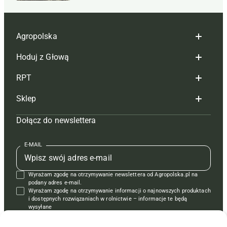
Agropolska
Hoduj z Głową
Redakcja
RPT
Reklama
Hoduj z głową bydło
Sklep
Tagi
Hoduj z głową świnie
Redakcja
Dołącz do newslettera
Mapa serwisu
Prenumerata
Prenumerata
Czasopisma i prenumerata
Kontakt
Redakcja
Reklama
Książki
E-MAIL
Regulamin
Kontakt
Kontakt
Regulamin
Wyrażam zgodę na otrzymywanie newslettera od Agropolska.pl na
Polityka prywatności
Reklama
Krzyżówki
podany adres e-mail.
Wyrażam zgodę na otrzymywanie informacji o najnowszych produktach
i dostępnych rozwiązaniach w rolnictwie – informacje te będą
wysyłane
od APRA sp. z o.o. w imieniu partnerów.