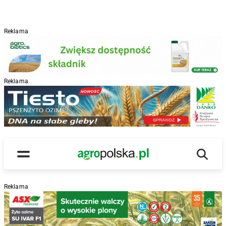
Reklama
Reklama
R
Wyszu
Main Logo
Menu
Reklama