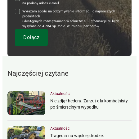
na podany adres e-mail.
Wyrażam zgodę na otrzymywanie informacji o najnowszych
produktach
i dostępnych rozwiązaniach w rolnictwie – informacje te będą
wysyłane od APRA sp. z o.o. w imieniu partnerów.
Najczęściej czytane
Aktualności
Nie zdjął hederu. Zarzut dla kombajnisty
po śmiertelnym wypadku
Aktualności
Tragedia na wąskiej drodze.