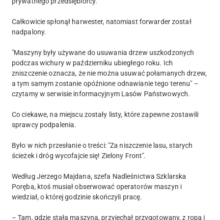
prywatnego przedsiębiorcy.
Całkowicie spłonął harwester, natomiast forwarder został
nadpalony.
"Maszyny były używane do usuwania drzew uszkodzonych
podczas wichury w październiku ubiegłego roku. Ich
zniszczenie oznacza, że nie można usuwać połamanych drzew,
a tym samym zostanie opóźnione odnawianie tego terenu" –
czytamy w serwisie informacyjnym Lasów Państwowych.
Co ciekawe, na miejscu zostały listy, które zapewne zostawili
sprawcy podpalenia.
Było w nich przesłanie o treści: "Za niszczenie lasu, starych
ścieżek i dróg wycofajcie się! Zielony Front".
Według Jerzego Majdana, szefa Nadleśnictwa Szklarska
Poręba, ktoś musiał obserwować operatorów maszyn i
wiedział, o której godzinie skończyli pracę.
– Tam, gdzie stała maszyna, przyjechał przygotowany, z ropą i