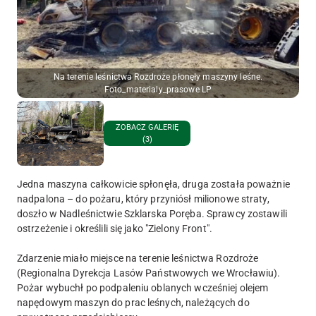
Na terenie leśnictwa Rozdroże płonęły maszyny leśne.
Foto_materialy_prasowe LP
ZOBACZ GALERIĘ
(3)
Jedna maszyna całkowicie spłonęła, druga została poważnie
nadpalona – do pożaru, który przyniósł milionowe straty,
doszło w Nadleśnictwie Szklarska Poręba. Sprawcy zostawili
ostrzeżenie i określili się jako "Zielony Front".
Zdarzenie miało miejsce na terenie leśnictwa Rozdroże
(Regionalna Dyrekcja Lasów Państwowych we Wrocławiu).
Pożar wybuchł po podpaleniu oblanych wcześniej olejem
napędowym maszyn do prac leśnych, należących do