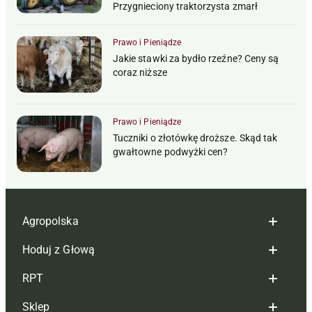
Przygnieciony traktorzysta zmarł
Prawo i Pieniądze
Jakie stawki za bydło rzeźne? Ceny są
coraz niższe
Prawo i Pieniądze
Tuczniki o złotówkę droższe. Skąd tak
gwałtowne podwyżki cen?
Agropolska
Hoduj z Głową
Redakcja
RPT
Reklama
Hoduj z głową bydło
Sklep
Tagi
Hoduj z głową świnie