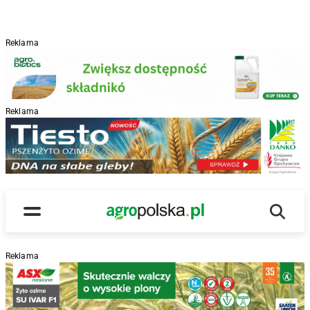
Reklama
Reklama
R
Wyszu
Main Logo
Menu
Reklama