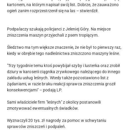
kartonem, na którym napisał swój list. Dobrze, że zauważono
ogień zanim rozprzestrzenił się na las – stwierdził.
Podpalaczy szukają policjanci z Jeleniej Góry. Na miejsce
zniszczenia maszyn przyjechali z psem tropiącym.
Śledztwo ma tym większe znaczenie, że nie był to pierwszy raz,
kiedy w obrębie tego nadleśnictwa zniszczono maszyny leśne.
"Trzy tygodnie temu ktoś powybijał szyby i lusterka oraz zrobił
dziury w karoserii ciągnika zrywkowego należącego do innego
zakładu usług leśnych. Wtedy także pozostawiono list z
żądaniami, w razie braku reakcji sprawca zniszczenia groził
konsekwencjami" – podają LP.
Sami właściciele firm "leśnych" z okolicy postanowili
zmotywować ewentualnych świadków.
Wyznaczyli 20 tys. zł nagrody za pomoc w schwytaniu
sprawców zniszczeń i podpaleń.