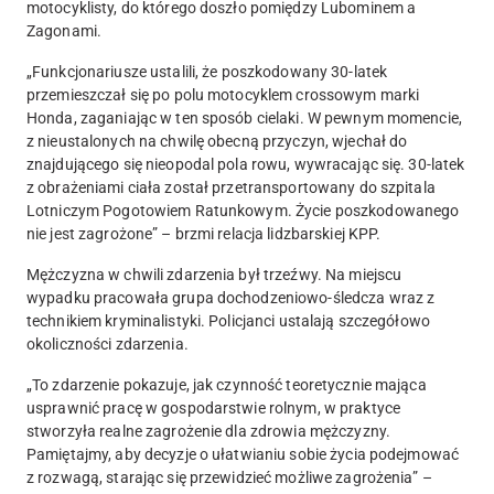
motocyklisty, do którego doszło pomiędzy Lubominem a
Zagonami.
„Funkcjonariusze ustalili, że
poszkodowany 30-latek
przemieszczał się po polu motocyklem crossowym marki
Honda, zaganiając w ten sposób cielaki
. W pewnym momencie,
z nieustalonych na chwilę obecną przyczyn
, wjechał do
znajdującego się nieopodal pola rowu, wywracając się
. 30-latek
z obrażeniami ciała został przetransportowany do szpitala
Lotniczym Pogotowiem Ratunkowym.
Życie poszkodowanego
nie jest zagrożone
” – brzmi relacja lidzbarskiej KPP.
Mężczyzna w chwili zdarzenia był trzeźwy. Na miejscu
wypadku pracowała grupa dochodzeniowo-śledcza wraz z
technikiem kryminalistyki. Policjanci ustalają szczegółowo
okoliczności zdarzenia.
„
To zdarzenie pokazuje, jak czynność teoretycznie mająca
usprawnić pracę w gospodarstwie rolnym, w praktyce
stworzyła realne zagrożenie dla zdrowia mężczyzny.
Pamiętajmy, aby decyzje o ułatwianiu sobie życia podejmować
z rozwagą, starając się przewidzieć możliwe zagrożenia” –