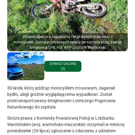
30-latek podczas zaganiania cieląt wywrócił się wraz z
motocyklem. Został przetransportowany do szpitala przez załogę
śmigłowca LPR. Fot. KPP Lidzbark Warmiński
ZOBACZ GALERIĘ
(2)
30-latek, który jeżdżąc motocyklem crossowym, zaganiał
bydło, uległ groźnie wyglądającemu wypadkowi. Został
przetransportowany śmigłowcem Lotniczego Pogotowia
Ratunkowego do szpitala.
Stróże prawa z Komendy Powiatowej Policji w Lidzbarku
Warmińskim (woj. warmińsko-mazurskie) otrzymali w miniony
poniedziałek (29 lipca) zgłoszenie o zdarzeniu z udziałem