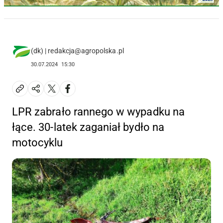
(dk) | redakcja@agropolska.pl
30.07.2024
15:30
LPR zabrało rannego w wypadku na
łące. 30-latek zaganiał bydło na
motocyklu