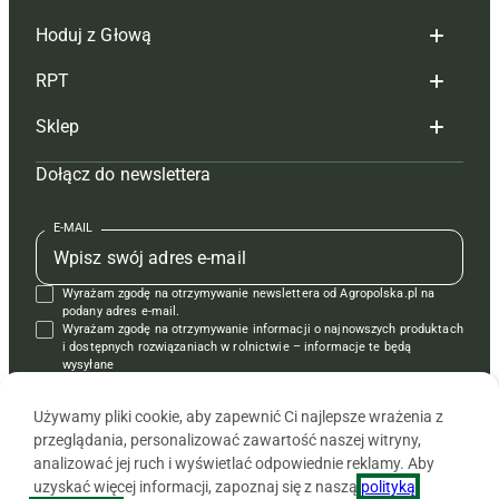
Hoduj z Głową
Redakcja
RPT
Reklama
Hoduj z głową bydło
Sklep
Tagi
Hoduj z głową świnie
Redakcja
Dołącz do newslettera
Mapa serwisu
Prenumerata
Prenumerata
Czasopisma i prenumerata
Kontakt
Redakcja
Reklama
Książki
E-MAIL
Regulamin
Kontakt
Kontakt
Regulamin
Wyrażam zgodę na otrzymywanie newslettera od Agropolska.pl na
Polityka prywatności
Reklama
Krzyżówki
podany adres e-mail.
Wyrażam zgodę na otrzymywanie informacji o najnowszych produktach
i dostępnych rozwiązaniach w rolnictwie – informacje te będą
wysyłane
od APRA sp. z o.o. w imieniu partnerów.
Używamy pliki cookie, aby zapewnić Ci najlepsze wrażenia z
przeglądania, personalizować zawartość naszej witryny,
analizować jej ruch i wyświetlać odpowiednie reklamy. Aby
uzyskać więcej informacji, zapoznaj się z naszą
polityką