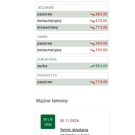
JĘCZMIEŃ
paszowy
682.00
konsumpcyjny
670.00
browarniany
712.00
OWIES
paszowy
549.00
konsumpcyjny
536.00
KUKURYDZA
sucha
884.00
PSZENŻYTO
paszowe
719.00
Ważne terminy
30 LIS
30.11.2026
2026
Termin składania