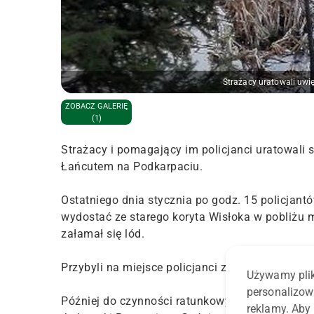
Strażacy uratowali uwi
ZOBACZ GALERIĘ
(1)
Strażacy i pomagający im policjanci uratowali 
Łańcutem na Podkarpaciu.
Ostatniego dnia stycznia po godz. 15 policjant
wydostać ze starego koryta Wisłoka w pobliżu
załamał się lód.
Przybyli na miejsce policjanci z komendy w Łań
Używamy plik
personalizow
Później do czynności ratunkowych przystąpiły 
reklamy. Aby 