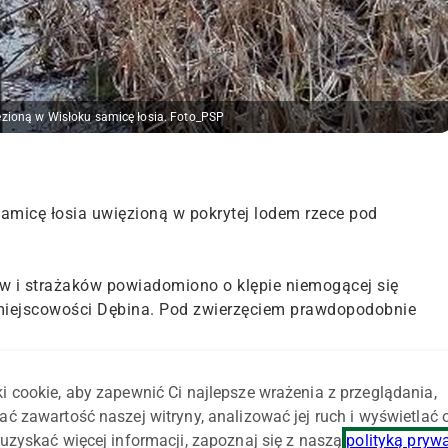
ęzioną w Wisłoku samicę łosia. Foto_PSP
samicę łosia uwięzioną w pokrytej lodem rzece pod
ów i strażaków powiadomiono o klępie niemogącej się
 miejscowości Dębina. Pod zwierzęciem prawdopodobnie
cucie zabezpieczyli miejsce zdarzenia.
i cookie, aby zapewnić Ci najlepsze wrażenia z przeglądania,
ać zawartość naszej witryny, analizować jej ruch i wyświetlać
zadysponowane zastępy z łodzią i saniami lodowymi z
uzyskać więcej informacji, zapoznaj się z naszą
polityką pryw