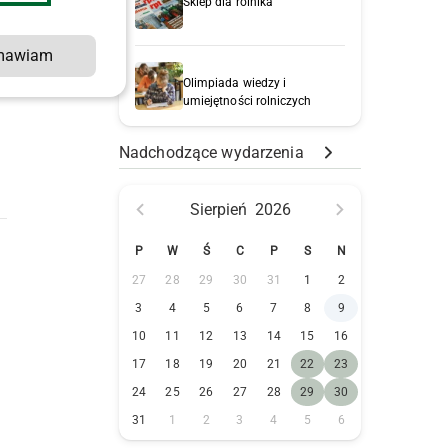
Sklep dla rolnika
mawiam
Olimpiada wiedzy i
umiejętności rolniczych
Nadchodzące wydarzenia
Sierpień
2026
P
W
Ś
C
P
S
N
27
28
29
30
31
1
2
3
4
5
6
7
8
9
10
11
12
13
14
15
16
17
18
19
20
21
22
23
24
25
26
27
28
29
30
31
1
2
3
4
5
6