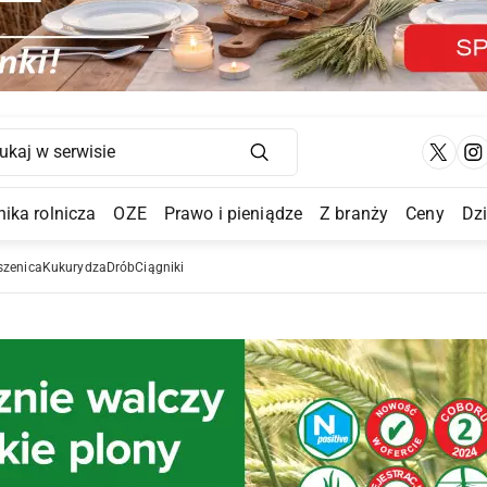
Main Navigation
ika rolnicza
OZE
Prawo i pieniądze
Z branży
Ceny
Dz
a Submenu
szenica
Kukurydza
Drób
Ciągniki