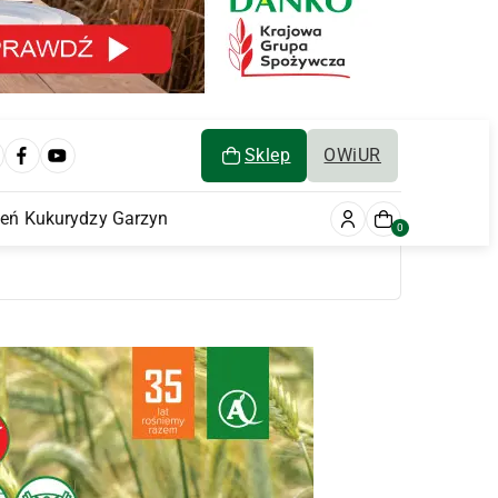
Sklep
OWiUR
ień Kukurydzy Garzyn
0