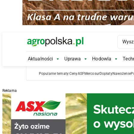
Main Logo
Aktualności
Uprawa
Hodowla
Techn
Aktualności Submenu
Uprawa Submenu
Hodowl
Popularne tematy:
Ceny
ASF
Mercosur
Dopłaty
Nawożenie
P
Reklama