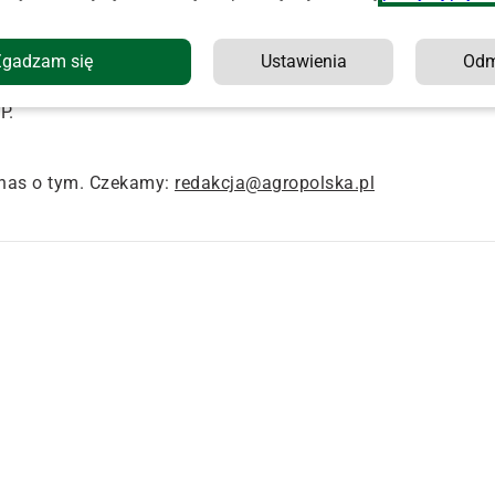
 oraz Ochotniczej Straży Pożarnej w Woli Dalszej.
ń lodowych wykonali dojście w lodzie, a następnie
Zgadzam się
Ustawienia
Od
piecznie wydostała się na brzeg i oddaliła z miejsca
P.
nas o tym. Czekamy:
redakcja@agropolska.pl