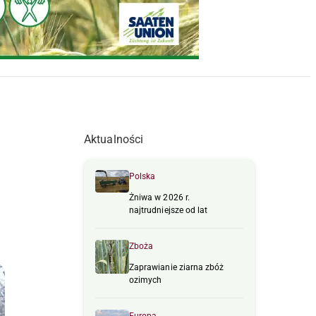
Aktualności
Polska
Żniwa w 2026 r.
najtrudniejsze od lat
Zboża
Zaprawianie ziarna zbóż
ozimych