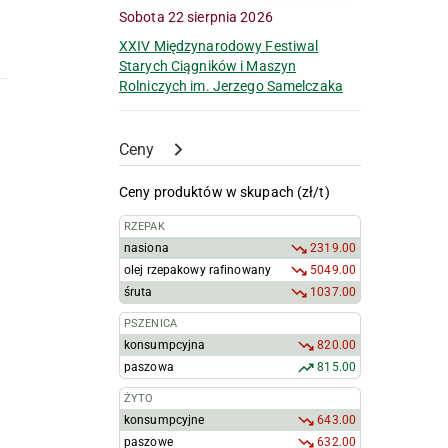
Sobota 22 sierpnia 2026
XXIV Międzynarodowy Festiwal
Starych Ciągników i Maszyn
Rolniczych im. Jerzego Samelczaka
Ceny
Ceny produktów w skupach (zł/t)
RZEPAK
nasiona
2319.00
olej rzepakowy rafinowany
5049.00
śruta
1037.00
PSZENICA
konsumpcyjna
820.00
paszowa
815.00
ŻYTO
konsumpcyjne
643.00
paszowe
632.00