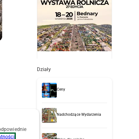
Działy
Ceny
Nadchodzące Wydarzenia
 odpowiednie
atności
.