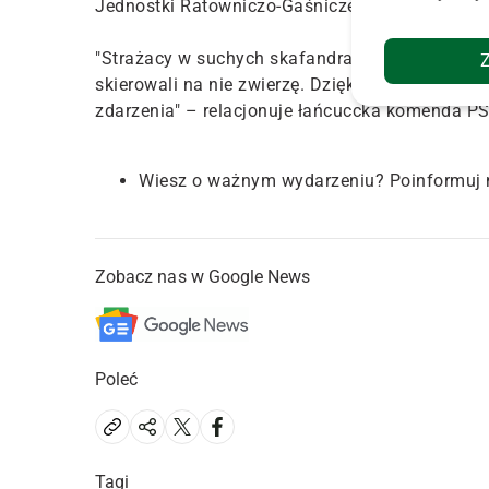
Jednostki Ratowniczo-Gaśniczej PSP w Łańcucie
"Strażacy w suchych skafandrach przy użyciu sa
skierowali na nie zwierzę. Dzięki temu klępa bez
zdarzenia" – relacjonuje łańcuccka komenda PS
Wiesz o ważnym wydarzeniu? Poinformuj 
Zobacz nas w Google News
Poleć
Tagi