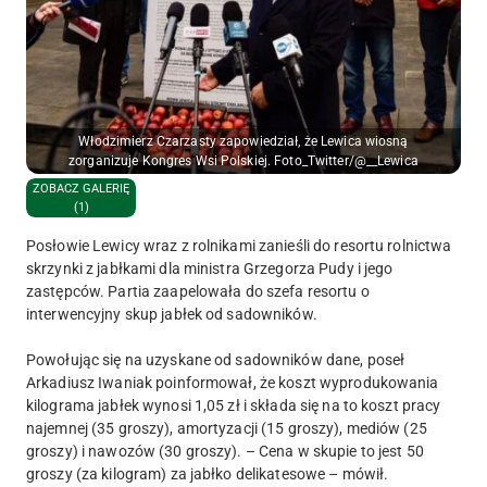
Włodzimierz Czarzasty zapowiedział, że Lewica wiosną
zorganizuje Kongres Wsi Polskiej. Foto_Twitter/@__Lewica
ZOBACZ GALERIĘ
(1)
Posłowie Lewicy wraz z rolnikami zanieśli do resortu rolnictwa
skrzynki z jabłkami dla ministra Grzegorza Pudy i jego
zastępców. Partia zaapelowała do szefa resortu o
interwencyjny skup jabłek od sadowników.
Powołując się na uzyskane od sadowników dane, poseł
Arkadiusz Iwaniak poinformował, że koszt wyprodukowania
kilograma jabłek wynosi 1,05 zł i składa się na to koszt pracy
najemnej (35 groszy), amortyzacji (15 groszy), mediów (25
groszy) i nawozów (30 groszy). – Cena w skupie to jest 50
groszy (za kilogram) za jabłko delikatesowe – mówił.