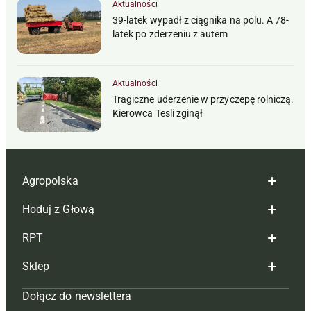
Aktualności
39-latek wypadł z ciągnika na polu. A 78-
latek po zderzeniu z autem
Aktualności
Tragiczne uderzenie w przyczepę rolniczą.
Kierowca Tesli zginął
Agropolska
Hoduj z Głową
Redakcja
RPT
Reklama
Hoduj z głową bydło
Sklep
Tagi
Hoduj z głową świnie
Redakcja
Dołącz do newslettera
Mapa serwisu
Prenumerata
Prenumerata
Czasopisma i prenumerata