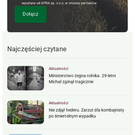
wysyłane od APRA sp. z o.o. w imieniu partnerów.
Najczęściej czytane
Aktualności
Ministerstwo żegna rolnika. 29-letni
Michał zginął tragicznie
Aktualności
Nie zdjął hederu. Zarzut dla kombajnisty
po śmiertelnym wypadku