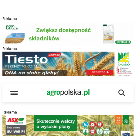
Reklama
Reklama
R
Wyszu
Main Logo
Menu
Reklama