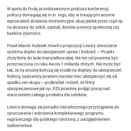
W apelu do Pudy, przedstawionym podczas konferencji,
politycy domagają się m.in. tego, aby w trwającym sezonie
wprowadzić działania interwencyjne: skup jabłek przez rząd np.
na dostawy do szkół, szpitali, domów pomocy społecznej czy
banków żywności.
Poseł Marcin Kulasek mówił o propozycji Lewicy stworzenie
systemu dopłat do ubezpieczeń upraw i hodowli. – Projekt
złożyliśmy do laski marszałkowskiej. Na ten cel powinna być
przeznaczona co roku kwota 1 miliarda złotych. Nie może być
tak, że na wiosnę kończą się środki na dopłaty do ubezpieczeń.
Rolnicy, sadownicy powinni również móc ubezpieczyć się od
spadku cen skupu – podkreślał i mówił, że firmy
ubezpieczeniowe jak np. PZU powinny podjąć pracę nad
stworzeniem takiego produktu dla rolników.
Lewica domaga się ponadto niezwłocznego przystąpienia do
opracowania i wdrożenia kompleksowego programu
naprawczego dla polskiego rolnictwa, z uwzględnieniem
sadownictwa.