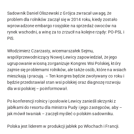
Sadownik Daniel Oliszewski z Grójca zwracał uwagę, że
problem dla rolników zaczął się w 2014 roku, kiedy zostało
wprowadzone embargo rosyjskie na sprzedaż owoców na
rynek wschodni, a winę za to zrzucił na kolejne rządy: PO-PSL i
PiS.
Włodzimierz Czarzasty, wicemarszałek Sejmu,
współprzewodniczący Nowej Lewicy zapowiedział, że jego
ugrupowanie wiosną zorganizuje Kongres Wsi Polskiej, który
zajmie się problemami rolników, ale także osób, które na wsiach
mieszkają i pracują. – Ten kongres będzie zwoływany co roku i
będzie przedstawiał stan wsi polskiej oraz diagnozę rozwoju
dla wsi polskiej – poinformował.
Po konferencji rolnicy i posłowie Lewicy zanieśli skrzynki z
jabłkami do resortu dla ministra Pudy i jego zastępców, aby –
jak mówił Iwaniak – zaczęli myśleć o polskim sadowniku.
Polska jest liderem w produkcji jabłek po Włochach i Francji.