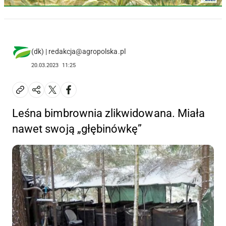
(dk) | redakcja@agropolska.pl
20.03.2023
11:25
Leśna bimbrownia zlikwidowana. Miała
nawet swoją „głębinówkę”