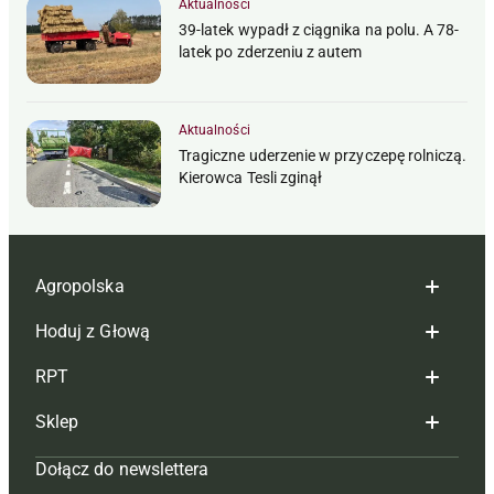
Aktualności
39-latek wypadł z ciągnika na polu. A 78-
latek po zderzeniu z autem
Aktualności
Tragiczne uderzenie w przyczepę rolniczą.
Kierowca Tesli zginął
Agropolska
Hoduj z Głową
Redakcja
RPT
Reklama
Hoduj z głową bydło
Sklep
Tagi
Hoduj z głową świnie
Redakcja
Dołącz do newslettera
Mapa serwisu
Prenumerata
Prenumerata
Czasopisma i prenumerata