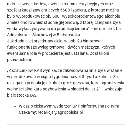
m.in. z dwóch kotłów, dwóch kolumn destylacyjnych oraz
sześciu kadzi zawierających 5600 l zacieru, z którego można
było wyprodukować ok. 500 l wysokoprocentowego alkoholu.
Znaleziono również studnię głębinową, z której czerpana była
woda wykorzystywana do produkcji bimbru” – informuje Izba
Administracji Skarbowej w Białymstoku.
Jak dodają jej przedstawiciele, w pobliżu bimbrowni
funkcjonariusze wylegitymowali dwóch mężczyzn, których
ewentualna rola w procederze jest ustalana. Zostali oni
przesłuchani.
„Z szacunków KAS wynika, że zlikwidowana linia była w stanie
wyprodukować w ciągu tygodnia nawet 3 tys. l alkoholu. Za
nielegalną produkcję alkoholu grozi grzywna, kara ograniczenia
wolności albo kara pozbawienia wolności do lat 2” – wskazuje
białostocka IAS.
Wiesz o ciekawym wydarzeniu? Poinformuj nas o tym!
Czekamy:
redakcja@agropolska.pl