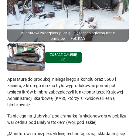
Mundurowi zabezpieczyli całą linię technologiczną leśnej
bimbrowni. Fot. KAS
ZOBACZ GALERIĘ
(4)
Aparaturę do produkcji nielegalnego alkoholu oraz 5600 l
zacieru, z którego można było wyprodukować ponad pół
tysiąca litrów bimbru zabezpieczyli funkcjonariusze Krajowej
Administracji Skarbowej (KAS), którzy zlikwidowali leśną
bimbrownię.
Ta nielegalna „fabryka” pod chmurką funkcjonowała w pobliżu
wsi Żednia pod Białymstokiem (woj. podlaskie).
„Mundurowi zabezpieczyli linię technologiczną, składającą się