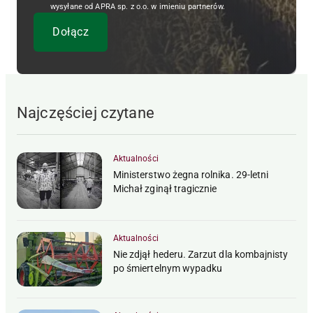
wysyłane od APRA sp. z o.o. w imieniu partnerów.
Najczęściej czytane
Aktualności
Ministerstwo żegna rolnika. 29-letni
Michał zginął tragicznie
Aktualności
Nie zdjął hederu. Zarzut dla kombajnisty
po śmiertelnym wypadku