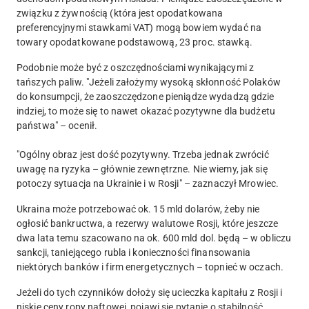
związku z żywnością (która jest opodatkowana
preferencyjnymi stawkami VAT) mogą bowiem wydać na
towary opodatkowane podstawową, 23 proc. stawką.
Podobnie może być z oszczędnościami wynikającymi z
tańszych paliw. "Jeżeli założymy wysoką skłonność Polaków
do konsumpcji, że zaoszczędzone pieniądze wydadzą gdzie
indziej, to może się to nawet okazać pozytywne dla budżetu
państwa" – ocenił.
"Ogólny obraz jest dość pozytywny. Trzeba jednak zwrócić
uwagę na ryzyka – głównie zewnętrzne. Nie wiemy, jak się
potoczy sytuacja na Ukrainie i w Rosji" – zaznaczył Mrowiec.
Ukraina może potrzebować ok. 15 mld dolarów, żeby nie
ogłosić bankructwa, a rezerwy walutowe Rosji, które jeszcze
dwa lata temu szacowano na ok. 600 mld dol. będą – w obliczu
sankcji, taniejącego rubla i konieczności finansowania
niektórych banków i firm energetycznych – topnieć w oczach.
Jeżeli do tych czynników dołoży się ucieczka kapitału z Rosji i
niskie ceny ropy naftowej, pojawi się pytanie o stabilność