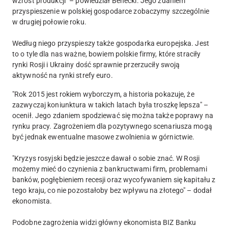
wzrost produkcji" – powiedział Benecki. Jego zdaniem
przyspieszenie w polskiej gospodarce zobaczymy szczególnie
w drugiej połowie roku.
Według niego przyspieszy także gospodarka europejska. Jest
to o tyle dla nas ważne, bowiem polskie firmy, które straciły
rynki Rosji i Ukrainy dość sprawnie przerzuciły swoją
aktywność na rynki strefy euro.
"Rok 2015 jest rokiem wyborczym, a historia pokazuje, że
zazwyczaj koniunktura w takich latach była troszkę lepsza" –
ocenił. Jego zdaniem spodziewać się można także poprawy na
rynku pracy. Zagrożeniem dla pozytywnego scenariusza mogą
być jednak ewentualne masowe zwolnienia w górnictwie.
"Kryzys rosyjski będzie jeszcze dawał o sobie znać. W Rosji
możemy mieć do czynienia z bankructwami firm, problemami
banków, pogłębieniem recesji oraz wycofywaniem się kapitału z
tego kraju, co nie pozostałoby bez wpływu na złotego" – dodał
ekonomista.
Podobne zagrożenia widzi główny ekonomista BIZ Banku