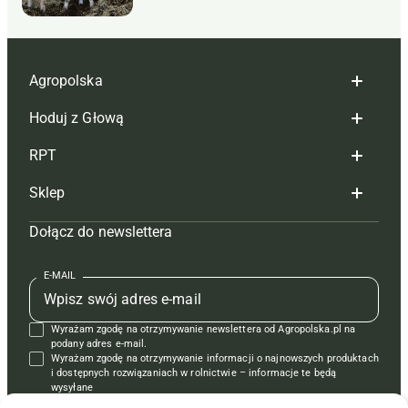
Agropolska
Hoduj z Głową
Redakcja
RPT
Reklama
Hoduj z głową bydło
Sklep
Tagi
Hoduj z głową świnie
Redakcja
Dołącz do newslettera
Mapa serwisu
Prenumerata
Prenumerata
Czasopisma i prenumerata
Kontakt
Redakcja
Reklama
Książki
E-MAIL
Regulamin
Kontakt
Kontakt
Regulamin
Wyrażam zgodę na otrzymywanie newslettera od Agropolska.pl na
Polityka prywatności
Reklama
Krzyżówki
podany adres e-mail.
Wyrażam zgodę na otrzymywanie informacji o najnowszych produktach
i dostępnych rozwiązaniach w rolnictwie – informacje te będą
wysyłane
od APRA sp. z o.o. w imieniu partnerów.