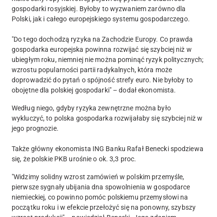
gospodarki rosyjskiej. Byłoby to wyzwaniem zarówno dla
Polski, jak i całego europejskiego systemu gospodarczego.
"Do tego dochodzą ryzyka na Zachodzie Europy. Co prawda
gospodarka europejska powinna rozwijać się szybciej niż w
ubiegłym roku, niemniej nie można pominąć ryzyk politycznych;
wzrostu popularności partii radykalnych, która może
doprowadzić do pytań o spójność strefy euro. Nie byłoby to
obojętne dla polskiej gospodarki" – dodał ekonomista.
Według niego, gdyby ryzyka zewnętrzne można było
wykluczyć, to polska gospodarka rozwijałaby się szybciej niż w
jego prognozie.
Także główny ekonomista ING Banku Rafał Benecki spodziewa
się, że polskie PKB urośnie o ok. 3,3 proc.
"Widzimy solidny wzrost zamówień w polskim przemyśle,
pierwsze sygnały ubijania dna spowolnienia w gospodarce
niemieckiej, co powinno pomóc polskiemu przemysłowi na
początku roku i w efekcie przełożyć się na ponowny, szybszy