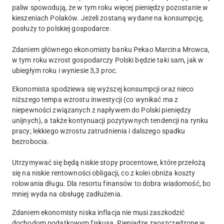
paliw spowodują, że w tym roku więcej pieniędzy pozostanie w
kieszeniach Polaków. Jeżeli zostaną wydane na konsumpcję,
posłuży to polskiej gospodarce.
Zdaniem głównego ekonomisty banku Pekao Marcina Mrowca,
w tym roku wzrost gospodarczy Polski będzie taki sam, jak w
ubiegłym roku i wyniesie 3,3 proc.
Ekonomista spodziewa się wyższej konsumpcji oraz nieco
niższego tempa wzrostu inwestycji (co wynikać ma z
niepewności związanych z napływem do Polski pieniędzy
unijnych), a także kontynuacji pozytywnych tendencji na rynku
pracy; lekkiego wzrostu zatrudnienia i dalszego spadku
bezrobocia.
Utrzymywać się będą niskie stopy procentowe, które przełożą
się na niskie rentowności obligacji, co z kolei obniża koszty
rolowania długu. Dla resortu finansów to dobra wiadomość, bo
mniej wyda na obsługę zadłużenia.
Zdaniem ekonomisty niska inflacja nie musi zaszkodzić
dochodom podatkowym fiskusa. Pieniądze zaoszczędzone w