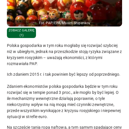
Fot. PAP/EPA/Maxim Shipenkov
ZOBACZ GALERIĘ
(1)
Polska gospodarka w tym roku mogłaby się rozwijać szybciej
niż w ubiegłym, jednak na przeszkodzie stoją ryzyka związane z
kryzysem rosyjskim – uważają ekonomiści, z którymi
rozmawiała PAP.
Ich zdaniem 2015 r. i tak powinien być lepszy od poprzedniego.
Zdaniem ekonomistów polska gospodarka będzie w tym roku
rozwijać się w tempie ponad 3 proc., ale mogło by być lepiej. O
ile mechanizmy wewnętrzne działają poprawnie, o tyle
niekorzystny wpływ na nią mogą mieć czynniki zewnętrzne,
przede wszystkim wynikające z kryzysu rosyjskiego i niepewnej
sytuacji w strefie euro.
Na szczęście tania ropa naftowa, a tym samym spadające ceny