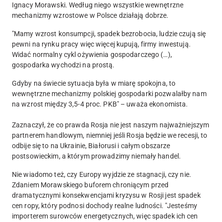
Ignacy Morawski. Według niego wszystkie wewnętrzne
mechanizmy wzrostowe w Polsce działają dobrze.
"Mamy wzrost konsumpcji, spadek bezrobocia, ludzie czują się
pewni na rynku pracy więc więcej kupują, firmy inwestują.
Widać normalny cykl ożywienia gospodarczego (…),
gospodarka wychodzi na prostą.
Gdyby na świecie sytuacja była w miarę spokojna, to
wewnętrzne mechanizmy polskiej gospodarki pozwalałby nam
na wzrost między 3,5-4 proc. PKB" – uważa ekonomista.
Zaznaczył, że co prawda Rosja nie jest naszym najważniejszym
partnerem handlowym, niemniej jeśli Rosja będzie we recesji, to
odbije się to na Ukrainie, Białorusi i całym obszarze
postsowieckim, a którym prowadzimy niemały handel.
Nie wiadomo też, czy Europy wyjdzie ze stagnacji, czy nie.
Zdaniem Morawskiego buforem chroniącym przed
dramatycznymi konsekwencjami kryzysu w Rosji jest spadek
cen ropy, który podnosi dochody realne ludności. "Jesteśmy
importerem surowców energetycznych, więc spadek ich cen