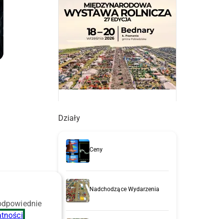
Działy
Ceny
ą
Nadchodzące Wydarzenia
 odpowiednie
atności
.