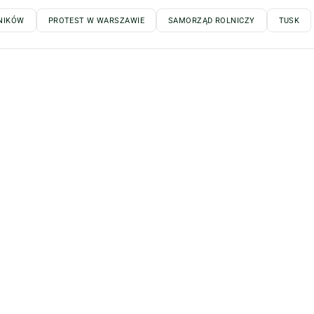
NIKÓW
PROTEST W WARSZAWIE
SAMORZĄD ROLNICZY
TUSK