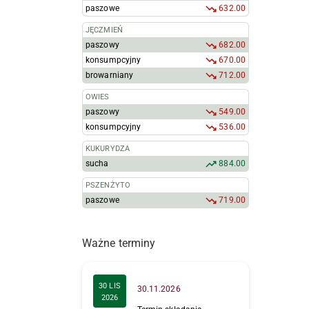
paszowe
632.00
JĘCZMIEŃ
paszowy
682.00
konsumpcyjny
670.00
browarniany
712.00
OWIES
paszowy
549.00
konsumpcyjny
536.00
KUKURYDZA
sucha
884.00
PSZENŻYTO
paszowe
719.00
Ważne terminy
30 LIS
30.11.2026
2026