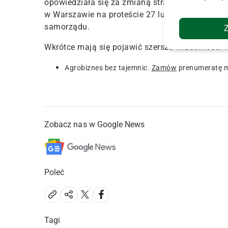
opowiedziała się za zmianą strategii protestacy
w Warszawie na proteście 27 lutego pod flagą 
samorządu.
Wkrótce mają się pojawić szersze wiadomości w
Agrobiznes bez tajemnic.
Zamów
prenumeratę m
Zobacz nas w Google News
Poleć
Tagi