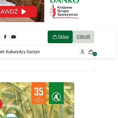
Sklep
OWiUR
ień Kukurydzy Garzyn
0