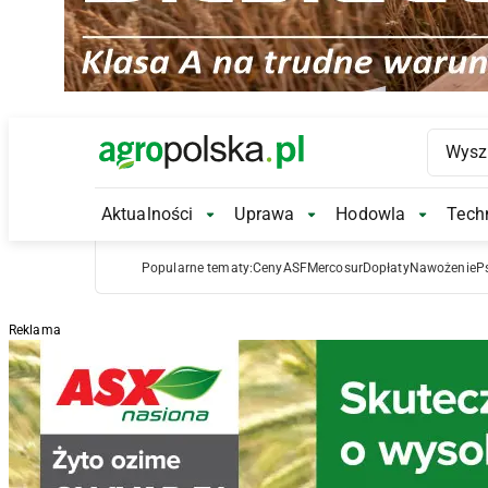
Main Logo
Aktualności
Uprawa
Hodowla
Techn
Aktualności Submenu
Uprawa Submenu
Hodowl
Popularne tematy:
Ceny
ASF
Mercosur
Dopłaty
Nawożenie
P
Reklama