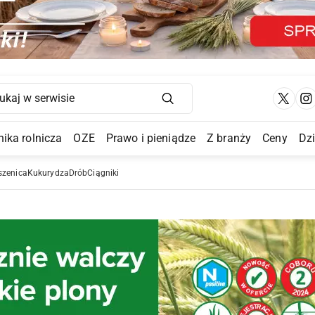
Main Navigation
ika rolnicza
OZE
Prawo i pieniądze
Z branży
Ceny
Dz
a Submenu
szenica
Kukurydza
Drób
Ciągniki