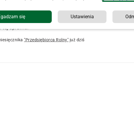
jnej rolników
. W związku z tym drodzy rolnicy spotykamy si
białą-czerwoną” – czytamy w komunikacie rolniczego
Zgadzam się
Ustawienia
Od
 tej sprawie.
iesięcznika
"Przedsiębiorca Rolny"
już dziś