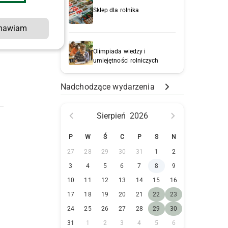
ę
Sklep dla rolnika
mawiam
Olimpiada wiedzy i
umiejętności rolniczych
Nadchodzące wydarzenia
Sierpień
2026
P
W
Ś
C
P
S
N
27
28
29
30
31
1
2
3
4
5
6
7
8
9
10
11
12
13
14
15
16
17
18
19
20
21
22
23
24
25
26
27
28
29
30
31
1
2
3
4
5
6