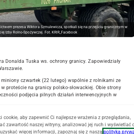
nictwem prezesa Wiktora Szmulewicza, spotkali się na przejściu granicznym w
iej Izby Rolno-Spożywczej. Fot. KRIR_Facebook
era Donalda Tuska ws. ochrony granicy. Zapowiedziały
 Warszawie.
 miniony czwartek (22 lutego) wspólnie z rolnikami ze
w proteście na granicy polsko-słowackiej. Obie strony
czności podjęcia pilnych działań interwencyjnych w
ra Donalda Tuska odnośnie objęcia infrastrukturą krytyczn
i cookie, aby zapewnić Ci najlepsze wrażenia z przeglądania,
 i torami kolejowymi, a także dynamiczną sytuacją na
ać zawartość naszej witryny, analizować jej ruch i wyświetlać
lniczych na dzisiejszym (22 lutego – red.) posiedzeniu
uzyskać więcej informacji, zapoznaj się z naszą
polityką pryw