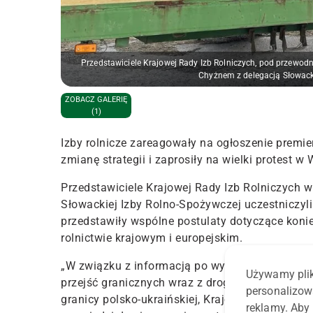
Przedstawiciele Krajowej Rady Izb Rolniczych, pod przewod
Chyżnem z delegacją Słowack
ZOBACZ GALERIĘ
(1)
Izby rolnicze zareagowały na ogłoszenie premi
zmianę strategii i zaprosiły na wielki protest w
Przedstawiciele Krajowej Rady Izb Rolniczych w
Słowackiej Izby Rolno-Spożywczej uczestniczyli 
przedstawiły wspólne postulaty dotyczące konie
rolnictwie krajowym i europejskim.
„
W związku z informacją po wystąpieniu Premie
Używamy plik
przejść granicznych
wraz z drogami dojazdowymi
personalizow
granicy polsko-ukraińskiej, Krajowa Rada Izb Ro
reklamy. Aby 