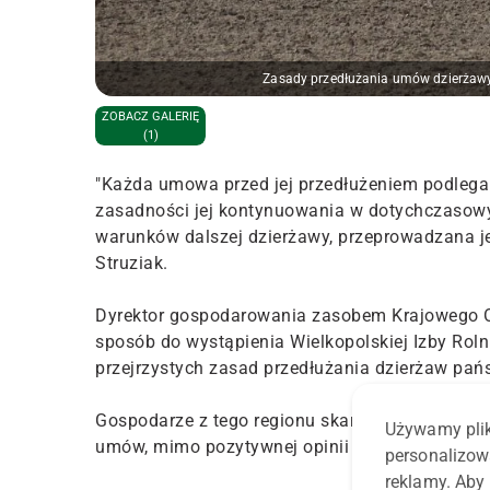
Zasady przedłużania umów dzierżawy 
ZOBACZ GALERIĘ
(1)
"Każda umowa przed jej przedłużeniem podlega 
zasadności jej kontynuowania w dotychczasowy
warunków dalszej dzierżawy, przeprowadzana je
Struziak.
Dyrektor gospodarowania zasobem Krajowego O
sposób do wystąpienia Wielkopolskiej Izby Roln
przejrzystych zasad przedłużania dzierżaw pań
Gospodarze z tego regionu skarżą się bowiem na
Używamy plik
umów, mimo pozytywnej opinii wydanej przez iz
personalizow
reklamy. Aby 