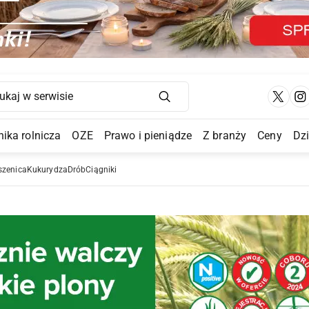
Main Navigation
ika rolnicza
OZE
Prawo i pieniądze
Z branży
Ceny
Dz
a Submenu
szenica
Kukurydza
Drób
Ciągniki