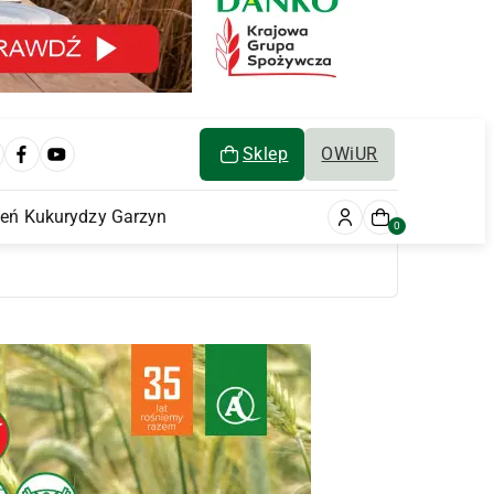
Sklep
OWiUR
ień Kukurydzy Garzyn
0