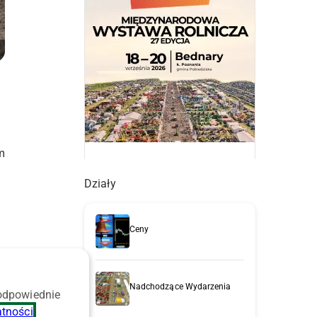
m
Działy
Ceny
Nadchodzące Wydarzenia
 odpowiednie
atności
.