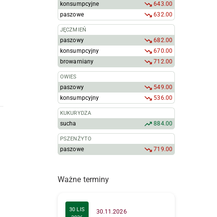
konsumpcyjne
643.00
paszowe
632.00
JĘCZMIEŃ
paszowy
682.00
konsumpcyjny
670.00
browarniany
712.00
OWIES
paszowy
549.00
konsumpcyjny
536.00
KUKURYDZA
sucha
884.00
PSZENŻYTO
paszowe
719.00
Ważne terminy
30 LIS
30.11.2026