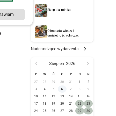
Sklep dla rolnika
mawiam
Olimpiada wiedzy i
e
umiejętności rolniczych
Nadchodzące wydarzenia
Sierpień
2026
P
W
Ś
C
P
S
N
27
28
29
30
31
1
2
3
4
5
6
7
8
9
10
11
12
13
14
15
16
17
18
19
20
21
22
23
24
25
26
27
28
29
30