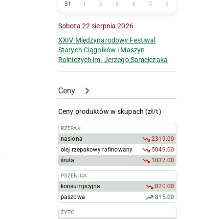
31
1
2
3
4
5
6
Sobota 22 sierpnia 2026
XXIV Międzynarodowy Festiwal
Starych Ciągników i Maszyn
Rolniczych im. Jerzego Samelczaka
Ceny
Ceny produktów w skupach (zł/t)
RZEPAK
nasiona
2319.00
olej rzepakowy rafinowany
5049.00
śruta
1037.00
PSZENICA
konsumpcyjna
820.00
paszowa
815.00
ŻYTO