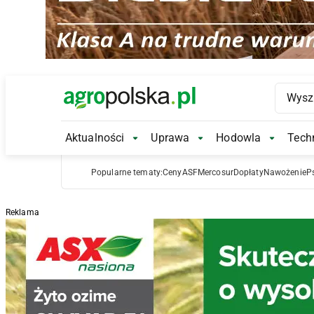
Main Logo
Aktualności
Uprawa
Hodowla
Techn
Aktualności Submenu
Uprawa Submenu
Hodowl
Popularne tematy:
Ceny
ASF
Mercosur
Dopłaty
Nawożenie
P
Reklama