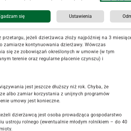
ydłużenie okresu dzierżawy może nastąpić pod warunkiem,
ia, że umowa nie będzie przedłużana lub że podlega 30-
Zgadzam się
Ustawienia
Od
 gospodarowaniu nieruchomościami rolnymi Skarbu
przetargu, jeżeli dzierżawca złoży najpóźniej na 3 miesiąc
 o zamiarze kontynuowania dzierżawy. Wówczas
ia się ze zobowiązań określonych w umowie (w tym
anym terenie oraz regularne płacenie czynszu) i
iązywania jest jeszcze dłuższy niż rok. Chyba, że
e albo zamiar korzystania z unijnych programów
enie umowy jest konieczne.
jeżeli dzierżawcą jest osoba prowadząca gospodarstwo
iu ustroju rolnego (ewentualnie młodym rolnikiem – do 40
mioty.