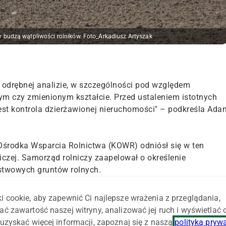
budzą wątpliwości rolników. Foto_Arkadiusz Artyszak
odrębnej analizie, w szczególności pod względem
m czy zmienionym kształcie. Przed ustaleniem istotnych
st kontrola dzierżawionej nieruchomości" – podkreśla Ada
środka Wsparcia Rolnictwa (KOWR) odniósł się w ten
iczej. Samorząd rolniczy zaapelował o określenie
stwowych gruntów rolnych.
 liczne przypadki nieprzedłużania nawet kilkunastoletnich
i cookie, aby zapewnić Ci najlepsze wrażenia z przeglądania,
bę.
ać zawartość naszej witryny, analizować jej ruch i wyświetlać
uzyskać więcej informacji, zapoznaj się z naszą
polityką pryw