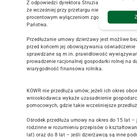
Z odpowiedzi dyrektora Struziaka wynika, że w
że wcześniej przy przetargu nie było zastrzeżen
procentowym wyłączeniom zgodnie z ustawą o
Państwa.
Przedłużanie umowy dzierżawy jest możliwe bez 
przed końcem jej obowiązywania oświadczenie
sprawdzane są m.in. prawidłowość wywiązywan
prowadzenie racjonalnej gospodarki rolnej na d
wiarygodność finansowa rolnika.
KOWR nie przedłuża umów, jeżeli ich okres obow
wnioskodawca wykaże uzasadnienie gospodarcz
pomocowych, gdzie takie wcześniejsze przedłuż
Ośrodek przedłuża umowy na okres do 15 lat – 
rodzinne w rozumieniu przepisów o kształtowan
lat) oraz do 8 lat – jeśli dzierżawcą są inne pod