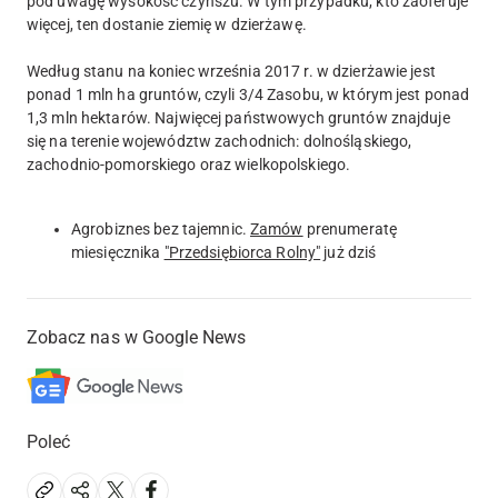
pod uwagę wysokość czynszu. W tym przypadku, kto zaoferuje
więcej, ten dostanie ziemię w dzierżawę.
Według stanu na koniec września 2017 r. w dzierżawie jest
ponad 1 mln ha gruntów, czyli 3/4 Zasobu, w którym jest ponad
1,3 mln hektarów. Najwięcej państwowych gruntów znajduje
się na terenie województw zachodnich: dolnośląskiego,
zachodnio-pomorskiego oraz wielkopolskiego.
Agrobiznes bez tajemnic.
Zamów
prenumeratę
miesięcznika
"Przedsiębiorca Rolny"
już dziś
Zobacz nas w Google News
Poleć