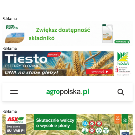
Reklama
Reklama
R
Wyszu
Main Logo
Menu
Reklama