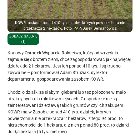
KOWR posiada ponad 410 tys. działek, których powierzchnia nie
przekracza 2 hektarów. Foto_PAP/Darek Delmanowicz
ZOBACZ GALERIĘ
(1)
Krajowy Ośrodek Wsparcia Rolnictwa, który od września
zajmuje się obrotem ziemi, chce zagospodarować jak najwięcej
działek do 2 hektarów. Jest ich ponad 410 tys. i są trudno
zbywalne – poinformował Adam Struziak, dyrektor
departamentu gospodarowania zasobem KOWR.
Chodzi o działki ze słabymi glebami lub też położone w mało
atrakcyjnych dla rolników miejscach. Gospodarze nie są
zainteresowani dzierżawą takich gruntów czy ich zakupem.
KOWR ma w Zasobie ponad 410 tys. działek, których
powierzchnia nie przekracza 2 hektarów, z tego 94 proc. to
nieruchomości do 1 hektara, a z nich ponad 80 proc. to działki
do 0,5 hektara (5 tys. metrów).