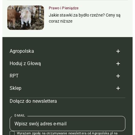
Prawo i Pieniądze
Jakie stawki za bydło rzeźne? Ceny są
coraz niższe
Agropolska
Hoduj z Głową
Redakcja
RPT
Reklama
Hoduj z głową bydło
Sklep
Tagi
Hoduj z głową świnie
Redakcja
Dołącz do newslettera
Mapa serwisu
Prenumerata
Prenumerata
Czasopisma i prenumerata
Kontakt
Redakcja
Reklama
Książki
E-MAIL
Regulamin
Kontakt
Kontakt
Regulamin
Wyrażam zgodę na otrzymywanie newslettera od Agropolska.pl na