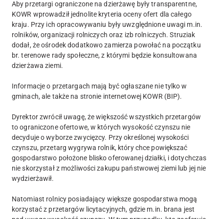
Aby przetargi ograniczone na dzierżawę były transparentne,
KOWR wprowadził jednolite kryteria oceny ofert dla całego
kraju. Przy ich opracowywaniu były uwzględnione uwagi m.in.
rolników, organizacji rolniczych oraz izb rolniczych. Struziak
dodał, że ośrodek dodatkowo zamierza powołać na początku
br. terenowe rady społeczne, z którymi będzie konsultowana
dzierżawa ziemi.
Informacje o przetargach mają być ogłaszane nie tylko w
gminach, ale także na stronie internetowej KOWR (BIP).
Dyrektor zwrócił uwagę, że większość wszystkich przetargów
to ograniczone ofertowe, w których wysokość czynszu nie
decyduje o wyborze zwycięzcy. Przy określonej wysokości
czynszu, przetarg wygrywa rolnik, który chce powiększać
gospodarstwo położone blisko oferowanej działki, i dotychczas
nie skorzystał z możliwości zakupu państwowej ziemi lub jej nie
wydzierżawił.
Natomiast rolnicy posiadający większe gospodarstwa mogą
korzystać z przetargów licytacyjnych, gdzie m.in. brana jest