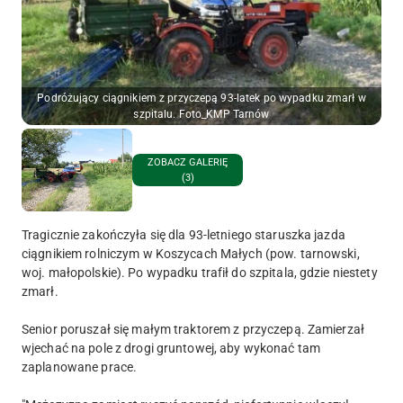
Podróżujący ciągnikiem z przyczepą 93-latek po wypadku zmarł w
szpitalu. Foto_KMP Tarnów
ZOBACZ GALERIĘ
(3)
Tragicznie zakończyła się dla 93-letniego staruszka jazda
ciągnikiem rolniczym w Koszycach Małych (pow. tarnowski,
woj. małopolskie). Po wypadku trafił do szpitala, gdzie niestety
zmarł.
Senior poruszał się małym traktorem z przyczepą. Zamierzał
wjechać na pole z drogi gruntowej, aby wykonać tam
zaplanowane prace.