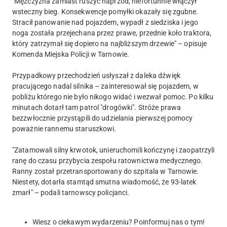
"Mężczyzna zamiast ruszyć naprzód, niefortunnie włączył
wsteczny bieg. Konsekwencje pomyłki okazały się zgubne.
Stracił panowanie nad pojazdem, wypadł z siedziska i jego
noga została przejechana przez prawe, przednie koło traktora,
który zatrzymał się dopiero na najbliższym drzewie" – opisuje
Komenda Miejska Policji w Tarnowie.
Przypadkowy przechodzień usłyszał z daleka dźwięk
pracującego nadal silnika – zainteresował się pojazdem, w
pobliżu którego nie było nikogo widać i wezwał pomoc. Po kilku
minutach dotarł tam patrol "drogówki". Stróże prawa
bezzwłocznie przystąpili do udzielania pierwszej pomocy
poważnie rannemu staruszkowi.
"Zatamowali silny krwotok, unieruchomili kończynę i zaopatrzyli
ranę do czasu przybycia zespołu ratownictwa medycznego.
Ranny został przetransportowany do szpitala w Tarnowie.
Niestety, dotarła stamtąd smutna wiadomość, że 93-latek
zmarł" – podali tarnowscy policjanci.
Wiesz o ciekawym wydarzeniu? Poinformuj nas o tym!