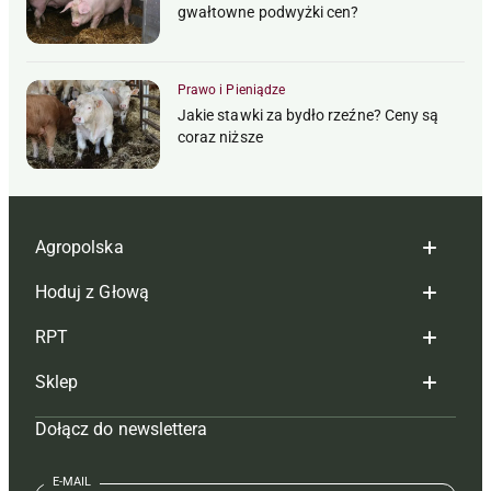
gwałtowne podwyżki cen?
Prawo i Pieniądze
Jakie stawki za bydło rzeźne? Ceny są
coraz niższe
Agropolska
Hoduj z Głową
Redakcja
RPT
Reklama
Hoduj z głową bydło
Sklep
Tagi
Hoduj z głową świnie
Redakcja
Dołącz do newslettera
Mapa serwisu
Prenumerata
Prenumerata
Czasopisma i prenumerata
Kontakt
Redakcja
Reklama
Książki
E-MAIL