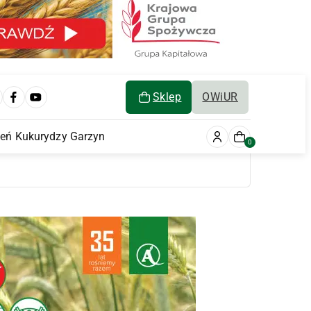
Sklep
OWiUR
ień Kukurydzy Garzyn
0