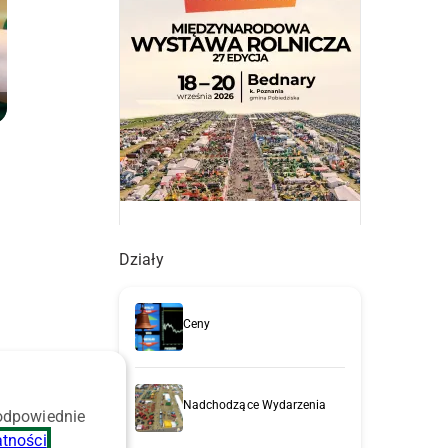
Działy
Ceny
Nadchodzące Wydarzenia
 odpowiednie
atności
.