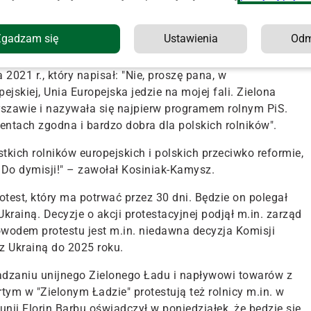
misarzem ds. rolnictwa w Unii Europejskiej? Janusz
tę funkcję
" – powiedział. "Co Janusz Wojciechowski mówił
Zgadzam się
Ustawienia
Od
estujecie, będąc w opozycji?" – pytał wicepremier.
021 r., który napisał: "Nie, proszę pana, w
opejskiej, Unia Europejska jedzie na mojej fali.
Zielona
arszawie i nazywała się najpierw programem rolnym PiS
.
tach zgodna i bardzo dobra dla polskich rolników".
stkich rolników europejskich i polskich przeciwko reformie,
Do dymisji!" – zawołał Kosiniak-Kamysz.
rotest, który ma potrwać przez 30 dni. Będzie on polegał
Ukrainą. Decyzje o akcji protestacyjnej podjął m.in. zarząd
wodem protestu jest m.in. niedawna decyzja Komisji
z Ukrainą do 2025 roku.
wadzaniu unijnego Zielonego Ładu i napływowi towarów z
ym w "Zielonym Ładzie" protestują też rolnicy m.in. w
munii Florin Barbu oświadczył w poniedziałek, że będzie się