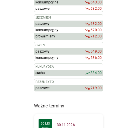
konsumpcyjne
643.00
paszowe
632.00
JĘCZMIEŃ
paszowy
682.00
konsumpcyjny
670.00
browarniany
712.00
OWIES
paszowy
549.00
konsumpcyjny
536.00
KUKURYDZA
sucha
884.00
PSZENŻYTO
paszowe
719.00
Ważne terminy
30 LIS
30.11.2026