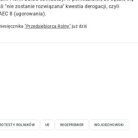
i "nie zostanie rozwiązana" kwestia derogacji, czyli
GAEC 8 (ugorowania).
iesięcznika
"Przedsiębiorca Rolny"
już dziś
ROTESTY ROLNIKÓW
UE
WICEPREMIER
WOJCIECHOWSKI