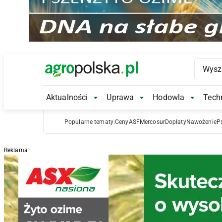
Main Logo
Aktualności
Uprawa
Hodowla
Techn
Aktualności Submenu
Uprawa Submenu
Hodowl
Popularne tematy:
Ceny
ASF
Mercosur
Dopłaty
Nawożenie
P
Reklama