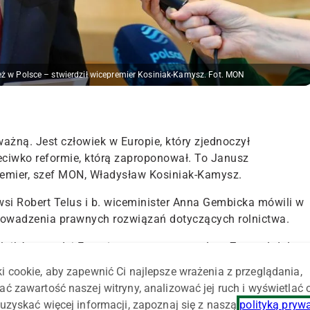
 w Polsce – stwierdził wicepremier Kosiniak-Kamysz. Fot. MON
ażną. Jest człowiek w Europie, który zjednoczył
zeciwko reformie, którą zaproponował. To Janusz
remier, szef MON, Władysław Kosiniak-Kamysz.
 wsi Robert Telus i b. wiceminister Anna Gembicka mówili w
prowadzenia prawnych rozwiązań dotyczących rolnictwa.
olników w całej Europie są sprawą poważną. Zauważył, że
Rozumiemy powody protestów rolników również w Polsce,
i cookie, aby zapewnić Ci najlepsze wrażenia z przeglądania,
cia" – podkreślił.
ać zawartość naszej witryny, analizować jej ruch i wyświetlać
uzyskać więcej informacji, zapoznaj się z naszą
polityką pryw
est tragiczny". "Doprowadziliście polską wieś na skraj