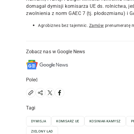
domagał dymisji komisarza UE ds. rolnictwa, jeśl
zwolnienia z norm GAEC 7 (tj. płodozmianu) i 
Agrobiznes bez tajemnic.
Zamów
prenumeratę m
Zobacz nas w Google News
Poleć
Tagi
DYMISJA
KOMISARZ UE
KOSINIAK-KAMYSZ
P
ZIELONY ŁAD