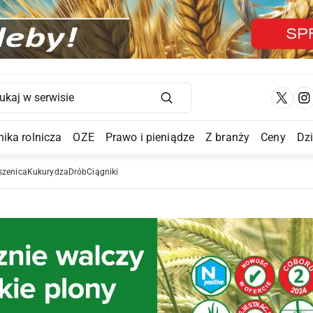
Main Navigation
ika rolnicza
OZE
Prawo i pieniądze
Z branży
Ceny
Dz
a Submenu
szenica
Kukurydza
Drób
Ciągniki