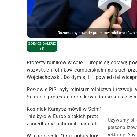
Rozumiemy powody protestów rolników, również
ZOBACZ GALERIĘ
(1)
Protesty rolników w całej Europie są sprawą pow
wszystkich rolników europejskich i polskich pr
Wojciechowski. Do dymisji! – powiedział wicep
Posłowie PiS: były minister rolnictwa i rozwoju
Sejmie o protestach rolników i domagali się w
Kosiniak-Kamysz mówił w Sejmie, że protesty r
"nie było w Europie takich protestów nigdy". "
Używamy plik
zaniedbania ostatnich ośmiu lat są nie do przyję
personalizow
reklamy. Aby 
W jego ocenie, "brak opłacalności w rolnictwie j