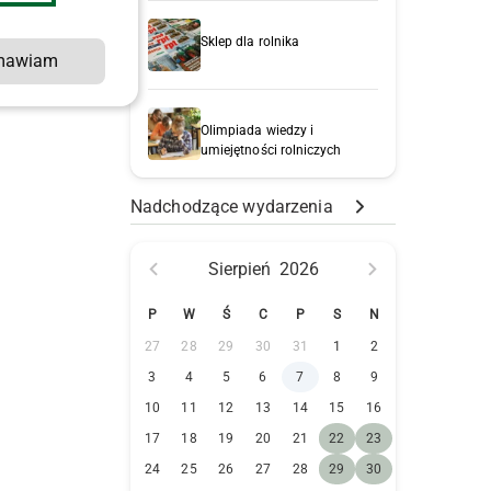
Sklep dla rolnika
mawiam
Olimpiada wiedzy i
umiejętności rolniczych
Nadchodzące wydarzenia
Sierpień
2026
P
W
Ś
C
P
S
N
27
28
29
30
31
1
2
3
4
5
6
7
8
9
10
11
12
13
14
15
16
17
18
19
20
21
22
23
24
25
26
27
28
29
30