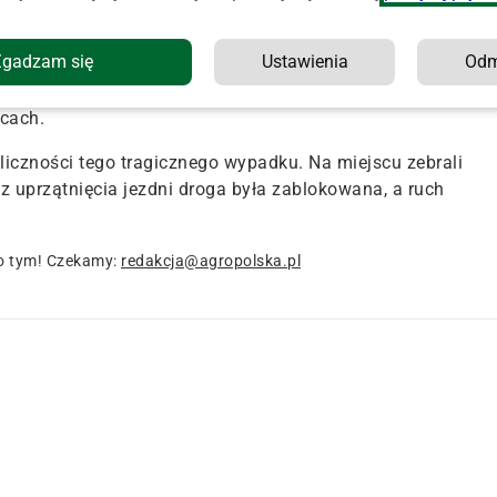
miny Kotuń, wyjeżdżając z pola, nie ustąpił pierwszeństwa
obowym marki Citroen 38-letniemu mieszkańcowi
Zgadzam się
Ustawienia
Od
em osobowym poniósł śmierć na miejscu. Kierujący
„Tygodnikowi Siedleckiemu” sierż. sztab. Barbara
lcach.
liczności tego tragicznego wypadku. Na miejscu zebrali
z uprzątnięcia jezdni droga była zablokowana, a ruch
o tym! Czekamy:
redakcja@agropolska.pl