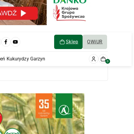
Sklep
OWiUR
ień Kukurydzy Garzyn
0