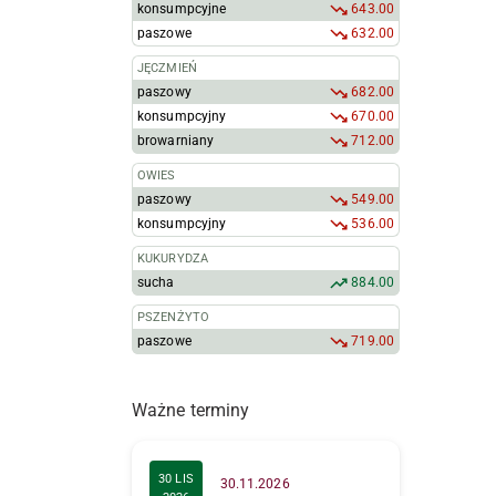
konsumpcyjne
643.00
paszowe
632.00
JĘCZMIEŃ
paszowy
682.00
konsumpcyjny
670.00
browarniany
712.00
OWIES
paszowy
549.00
konsumpcyjny
536.00
KUKURYDZA
sucha
884.00
PSZENŻYTO
paszowe
719.00
Ważne terminy
30 LIS
30.11.2026