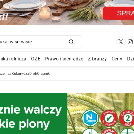
Main Navigation
ika rolnicza
OZE
Prawo i pieniądze
Z branży
Ceny
Dz
a Submenu
szenica
Kukurydza
Drób
Ciągniki