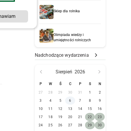
Sklep dla rolnika
mawiam
Olimpiada wiedzy i
umiejętności rolniczych
Nadchodzące wydarzenia
Sierpień
2026
P
W
Ś
C
P
S
N
27
28
29
30
31
1
2
3
4
5
6
7
8
9
10
11
12
13
14
15
16
17
18
19
20
21
22
23
24
25
26
27
28
29
30