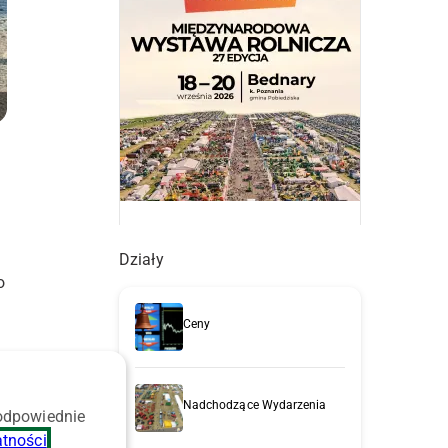
Działy
o
Ceny
Nadchodzące Wydarzenia
 odpowiednie
atności
.