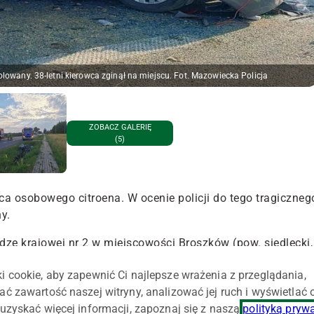
lowany. 38-letni kierowca zginął na miejscu. Fot. Mazowiecka Policja
ZOBACZ GALERIĘ
(5)
a osobowego citroena. W ocenie policji do tego tragiczneg
y.
dze krajowej nr 2 w miejscowości Broszków (pow. siedlecki,
ie zniszczona, dostając się pod heder kombajnu. Na
i cookie, aby zapewnić Ci najlepsze wrażenia z przeglądania,
icjanci oraz strażacy z PSP Siedlce, OSP Kotuń i OSP
ać zawartość naszej witryny, analizować jej ruch i wyświetlać
uzyskać więcej informacji, zapoznaj się z naszą
polityką pryw