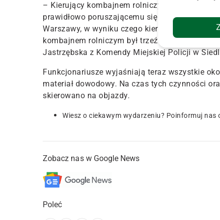
– Kierujący kombajnem rolniczym mieszkaniec g
prawidłowo poruszającemu się samochodem os
Warszawy, w wyniku czego kierujący samochod
kombajnem rolniczym był trzeźwy – przekazała 
Jastrzębska z Komendy Miejskiej Policji w Sied
Funkcjonariusze wyjaśniają teraz wszystkie oko
materiał dowodowy. Na czas tych czynności ora
skierowano na objazdy.
Wiesz o ciekawym wydarzeniu? Poinformuj nas 
Zobacz nas w Google News
Poleć