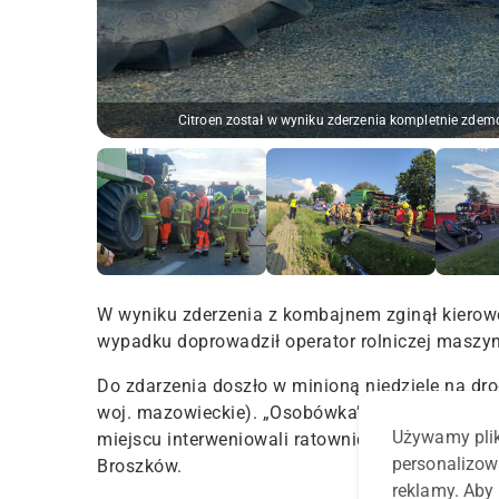
Citroen został w wyniku zderzenia kompletnie zdemo
W wyniku zderzenia z kombajnem zginął kierowc
wypadku doprowadził operator rolniczej maszyn
Do zdarzenia doszło w minioną niedzielę na dro
woj. mazowieckie). „Osobówka” został kompletn
Używamy plik
miejscu interweniowali ratownicy medyczni, pol
personalizow
Broszków.
reklamy. Aby 