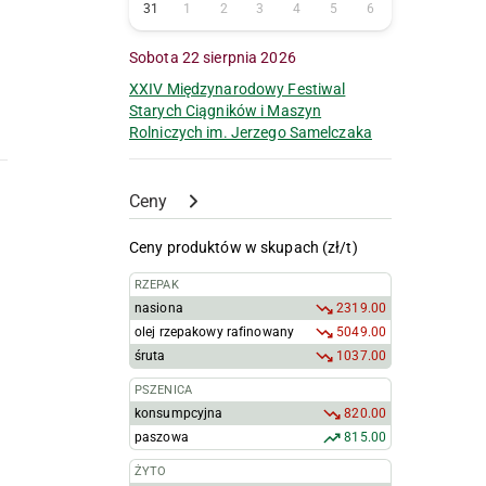
31
1
2
3
4
5
6
Sobota 22 sierpnia 2026
XXIV Międzynarodowy Festiwal
Starych Ciągników i Maszyn
Rolniczych im. Jerzego Samelczaka
Ceny
Ceny produktów w skupach (zł/t)
RZEPAK
nasiona
2319.00
olej rzepakowy rafinowany
5049.00
śruta
1037.00
PSZENICA
konsumpcyjna
820.00
paszowa
815.00
ŻYTO