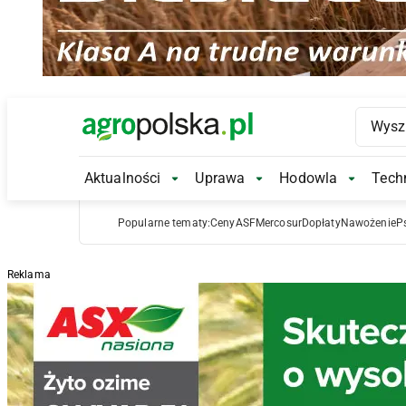
Main Logo
Aktualności
Uprawa
Hodowla
Techn
Aktualności Submenu
Uprawa Submenu
Hodowl
Popularne tematy:
Ceny
ASF
Mercosur
Dopłaty
Nawożenie
P
Reklama