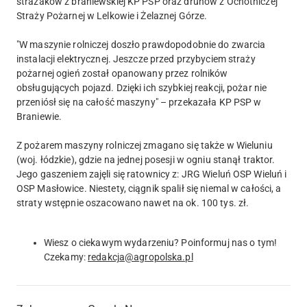
strażaków z braniewskiej KP PSP oraz druhów z Ochotniczej
Straży Pożarnej w Lelkowie i Żelaznej Górze.
"W maszynie rolniczej doszło prawdopodobnie do zwarcia
instalacji elektrycznej. Jeszcze przed przybyciem straży
pożarnej ogień został opanowany przez rolników
obsługujących pojazd. Dzięki ich szybkiej reakcji, pożar nie
przeniósł się na całość maszyny" – przekazała KP PSP w
Braniewie.
Z pożarem maszyny rolniczej zmagano się także w Wieluniu
(woj. łódzkie), gdzie na jednej posesji w ogniu stanął traktor.
Jego gaszeniem zajęli się ratownicy z: JRG Wieluń OSP Wieluń i
OSP Masłowice. Niestety, ciągnik spalił się niemal w całości, a
straty wstępnie oszacowano nawet na ok. 100 tys. zł.
Wiesz o ciekawym wydarzeniu? Poinformuj nas o tym!
Czekamy:
redakcja@agropolska.pl