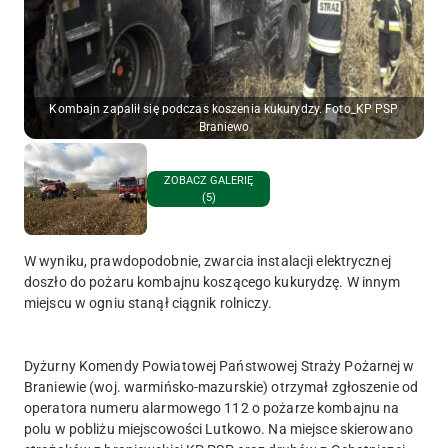
Kombajn zapalił się podczas koszenia kukurydzy. Foto_KP PSP
Braniewo
ZOBACZ GALERIĘ
(5)
W wyniku, prawdopodobnie, zwarcia instalacji elektrycznej
doszło do pożaru kombajnu koszącego kukurydzę. W innym
miejscu w ogniu stanął ciągnik rolniczy.
Dyżurny Komendy Powiatowej Państwowej Straży Pożarnej w
Braniewie (woj. warmińsko-mazurskie) otrzymał zgłoszenie od
operatora numeru alarmowego 112 o pożarze kombajnu na
polu w pobliżu miejscowości Lutkowo. Na miejsce skierowano