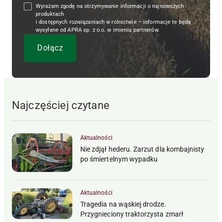
Wyrażam zgodę na otrzymywanie informacji o najnowszych
produktach
i dostępnych rozwiązaniach w rolnictwie – informacje te będą
wysyłane od APRA sp. z o.o. w imieniu partnerów.
Najczęściej czytane
Aktualności
Nie zdjął hederu. Zarzut dla kombajnisty
po śmiertelnym wypadku
Aktualności
Tragedia na wąskiej drodze.
Przygnieciony traktorzysta zmarł