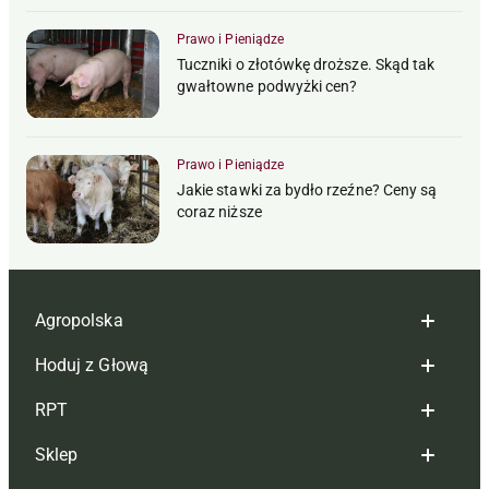
Prawo i Pieniądze
Tuczniki o złotówkę droższe. Skąd tak
gwałtowne podwyżki cen?
Prawo i Pieniądze
Jakie stawki za bydło rzeźne? Ceny są
coraz niższe
Agropolska
Hoduj z Głową
Redakcja
RPT
Reklama
Hoduj z głową bydło
Sklep
Tagi
Hoduj z głową świnie
Redakcja