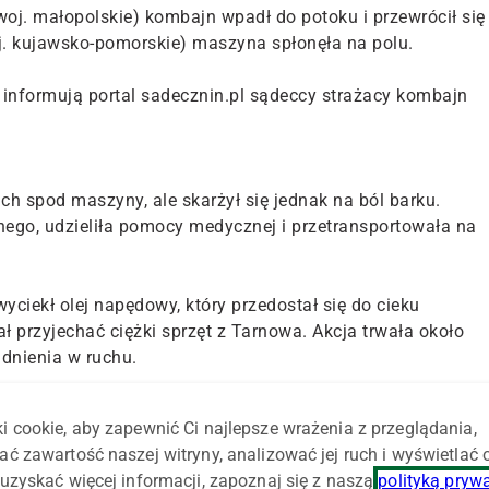
j. małopolskie) kombajn wpadł do potoku i przewrócił się
j. kujawsko-pomorskie) maszyna spłonęła na polu.
informują portal sadecznin.pl sądeccy strażacy kombajn
ch spod maszyny, ale skarżył się jednak na ból barku.
ego, udzieliła pomocy medycznej i przetransportowała na
iekł olej napędowy, który przedostał się do cieku
 przyjechać ciężki sprzęt z Tarnowa. Akcja trwała około
udnienia w ruchu.
n claas lexion, który stał zaledwie 15 m od budynków
i cookie, aby zapewnić Ci najlepsze wrażenia z przeglądania,
 2,5 tys. l) – donosi "Gazeta Pomorska".
ać zawartość naszej witryny, analizować jej ruch i wyświetlać
uzyskać więcej informacji, zapoznaj się z naszą
polityką pryw
dano ponadto trzy prądy piany ciężkiej. Chłodzono też