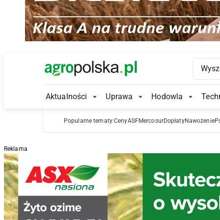
Main Logo
Aktualności
Uprawa
Hodowla
Techn
Aktualności Submenu
Uprawa Submenu
Hodowl
Popularne tematy:
Ceny
ASF
Mercosur
Dopłaty
Nawożenie
P
Reklama