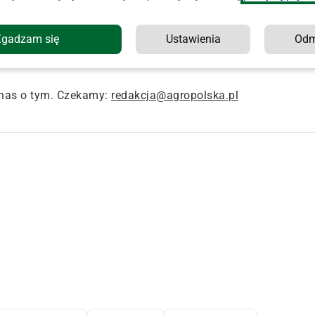
tępy JRG i pięć OSP.
Zgadzam się
Ustawienia
Od
nas o tym. Czekamy:
redakcja@agropolska.pl