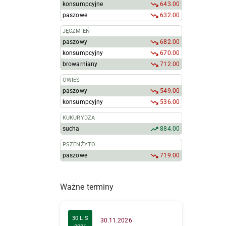
konsumpcyjne
643.00
paszowe
632.00
JĘCZMIEŃ
paszowy
682.00
konsumpcyjny
670.00
browarniany
712.00
OWIES
paszowy
549.00
konsumpcyjny
536.00
KUKURYDZA
sucha
884.00
PSZENŻYTO
paszowe
719.00
Ważne terminy
30 LIS
30.11.2026