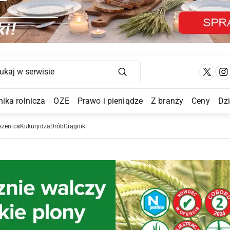
Main Navigation
ika rolnicza
OZE
Prawo i pieniądze
Z branży
Ceny
Dz
a Submenu
szenica
Kukurydza
Drób
Ciągniki