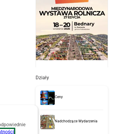
Działy
Ceny
Nadchodzące Wydarzenia
 odpowiednie
atności
.