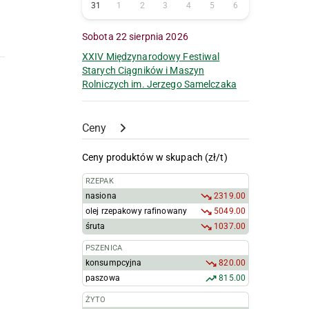
31
1
2
3
4
5
6
Sobota 22 sierpnia 2026
XXIV Międzynarodowy Festiwal
Starych Ciągników i Maszyn
Rolniczych im. Jerzego Samelczaka
Ceny
Ceny produktów w skupach (zł/t)
RZEPAK
nasiona
2319.00
olej rzepakowy rafinowany
5049.00
śruta
1037.00
PSZENICA
konsumpcyjna
820.00
paszowa
815.00
ŻYTO