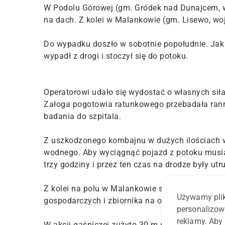
W Podolu Górowej (gm. Gródek nad Dunajcem, wo
na dach. Z kolei w Malankowie (gm. Lisewo, wo
Do wypadku doszło w sobotnie popołudnie. Jak 
wypadł z drogi i stoczył się do potoku.
Operatorowi udało się wydostać o własnych siła
Załoga pogotowia ratunkowego przebadała rann
badania do szpitala.
Z uszkodzonego kombajnu w dużych ilościach wyc
wodnego. Aby wyciągnąć pojazd z potoku musiał
trzy godziny i przez ten czas na drodze były utr
Z kolei na polu w Malankowie spalił się kombaj
Używamy plik
gospodarczych i zbiornika na olej napędowy (na
personalizow
reklamy. Aby 
W akcji gaśniczej zużyto 30 m sześc. wody i po