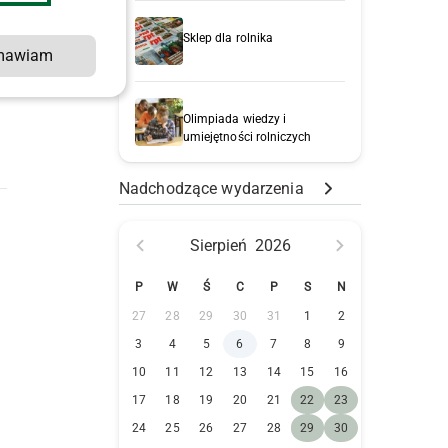
Sklep dla rolnika
mawiam
Olimpiada wiedzy i
umiejętności rolniczych
Nadchodzące wydarzenia
Sierpień
2026
P
W
Ś
C
P
S
N
27
28
29
30
31
1
2
3
4
5
6
7
8
9
10
11
12
13
14
15
16
17
18
19
20
21
22
23
24
25
26
27
28
29
30