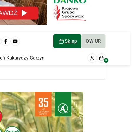
Sklep
OWiUR
ień Kukurydzy Garzyn
0