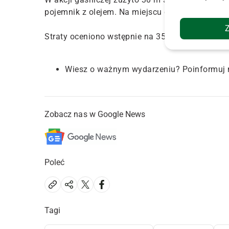
pojemnik z olejem. Na miejscu działały dwa zas
Straty oceniono wstępnie na 350 tys. zł.
Wiesz o ważnym wydarzeniu? Poinformuj 
Zobacz nas w Google News
Poleć
Tagi