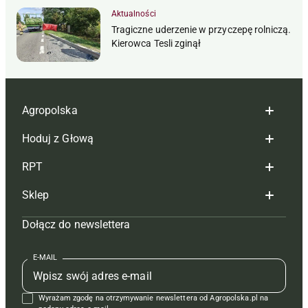
Aktualności
Tragiczne uderzenie w przyczepę rolniczą.
Kierowca Tesli zginął
Agropolska
Hoduj z Głową
Redakcja
RPT
Reklama
Hoduj z głową bydło
Sklep
Tagi
Hoduj z głową świnie
Redakcja
Dołącz do newslettera
Mapa serwisu
Prenumerata
Prenumerata
Czasopisma i prenumerata
Kontakt
Redakcja
Reklama
Książki
E-MAIL
Regulamin
Kontakt
Kontakt
Regulamin
Wyrażam zgodę na otrzymywanie newslettera od Agropolska.pl na