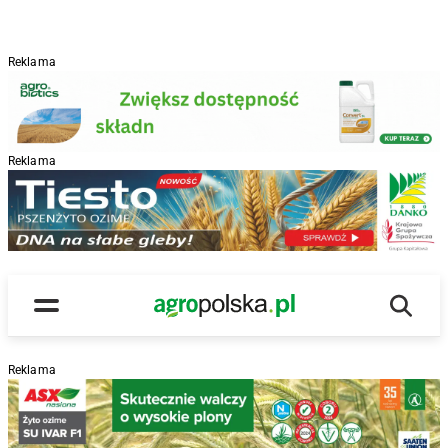
Reklama
Reklama
R
Wyszu
Main Logo
Menu
Reklama