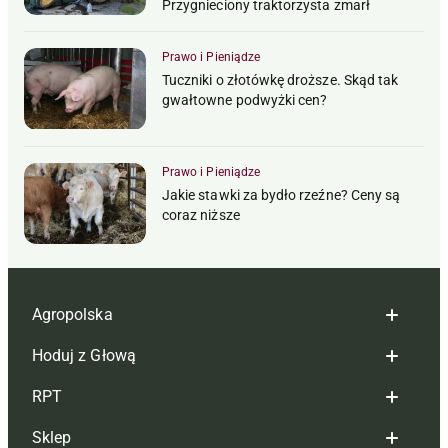
Przygnieciony traktorzysta zmarł
Prawo i Pieniądze
Tuczniki o złotówkę droższe. Skąd tak
gwałtowne podwyżki cen?
Prawo i Pieniądze
Jakie stawki za bydło rzeźne? Ceny są
coraz niższe
Agropolska
Hoduj z Głową
Redakcja
RPT
Reklama
Hoduj z głową bydło
Sklep
Tagi
Hoduj z głową świnie
Redakcja