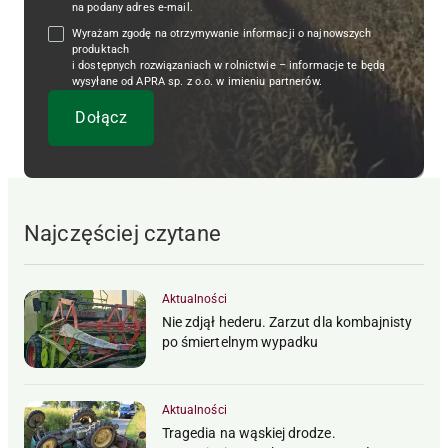
na podany adres e-mail.
Wyrażam zgodę na otrzymywanie informacji o najnowszych
produktach
i dostępnych rozwiązaniach w rolnictwie – informacje te będą
wysyłane od APRA sp. z o.o. w imieniu partnerów.
Najczęściej czytane
Aktualności
Nie zdjął hederu. Zarzut dla kombajnisty
po śmiertelnym wypadku
Aktualności
Tragedia na wąskiej drodze.