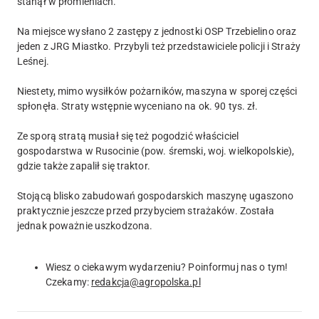
stanął w płomieniach.
Na miejsce wysłano 2 zastępy z jednostki OSP Trzebielino oraz
jeden z JRG Miastko. Przybyli też przedstawiciele policji i Straży
Leśnej.
Niestety, mimo wysiłków pożarników, maszyna w sporej części
spłonęła. Straty wstępnie wyceniano na ok. 90 tys. zł.
Ze sporą stratą musiał się też pogodzić właściciel
gospodarstwa w Rusocinie (pow. śremski, woj. wielkopolskie),
gdzie także zapalił się traktor.
Stojącą blisko zabudowań gospodarskich maszynę ugaszono
praktycznie jeszcze przed przybyciem strażaków. Została
jednak poważnie uszkodzona.
Wiesz o ciekawym wydarzeniu? Poinformuj nas o tym!
Czekamy:
redakcja@agropolska.pl