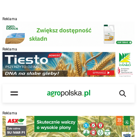
Reklama
Reklama
R
Wyszu
Main Logo
Menu
Reklama