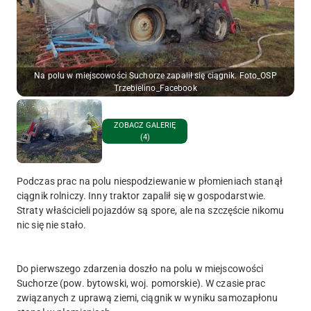
Na polu w miejscowości Suchorze zapalił się ciągnik. Foto_OSP
Trzebielino_Facebook
ZOBACZ GALERIĘ
(4)
Podczas prac na polu niespodziewanie w płomieniach stanął
ciągnik rolniczy. Inny traktor zapalił się w gospodarstwie.
Straty właścicieli pojazdów są spore, ale na szczęście nikomu
nic się nie stało.
Do pierwszego zdarzenia doszło na polu w miejscowości
Suchorze (pow. bytowski, woj. pomorskie). W czasie prac
związanych z uprawą ziemi, ciągnik w wyniku samozapłonu