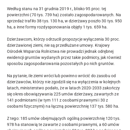
Według stanu na 31 grudnia 2019 r., blisko 95 proc. tej
powierzchni (70 tys. 739 ha) zostało zagospodarowanych. Na
sprzedaż trafiło 38 tys. 130 ha, w dzierżawy poszło 30 tys. 950
ha, a inne formy rozdysponowania objęły 1 tys. 659 ha.
Dzierżawcom, którzy odrzucili propozycje wyłączenia 30 proc.
dzierżawionej ziemi, nie są przedłużane umowy. Krajowy
Ośrodek Wsparcia Rolnictwa nie prowadzi jednak odrębnej
ewidencji gruntów wydanych przez takie podmioty, jak również
sposobu zagospodarowania pozostałych po nich gruntów.
Na pytanie, ile ziemi wróci lub powinno wrócić do zasobu od
dzierżawców, którzy nie zgodzili się na wyłączenia w kolejnych
latach, ministerstwo podało, że w latach 2020-2033 zakończy
się okres obowiązywania 225 umów dzierżawy, zawartych ze
141 podmiotami (w tym 111 z osobami prawnymi i 30 z
osobami fizycznymi) na łączną powierzchnię 137 tys. 580 ha.
Z tego: 185 umów obejmujących ogólną powierzchnię 120 tys.
978 ha stanowią te zawarte z osobami prawnymi, a 60 umów