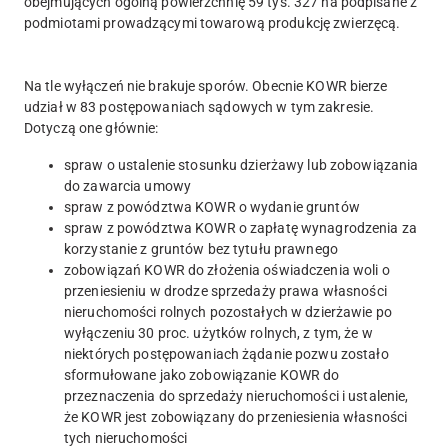
obejmujących ogólną powierzchnię 59 tys. 327 ha podpisane z
podmiotami prowadzącymi towarową produkcję zwierzęcą.
Na tle wyłączeń nie brakuje sporów. Obecnie KOWR bierze
udział w 83 postępowaniach sądowych w tym zakresie.
Dotyczą one głównie:
spraw o ustalenie stosunku dzierżawy lub zobowiązania
do zawarcia umowy
spraw z powództwa KOWR o wydanie gruntów
spraw z powództwa KOWR o zapłatę wynagrodzenia za
korzystanie z gruntów bez tytułu prawnego
zobowiązań KOWR do złożenia oświadczenia woli o
przeniesieniu w drodze sprzedaży prawa własności
nieruchomości rolnych pozostałych w dzierżawie po
wyłączeniu 30 proc. użytków rolnych, z tym, że w
niektórych postępowaniach żądanie pozwu zostało
sformułowane jako zobowiązanie KOWR do
przeznaczenia do sprzedaży nieruchomości i ustalenie,
że KOWR jest zobowiązany do przeniesienia własności
tych nieruchomości