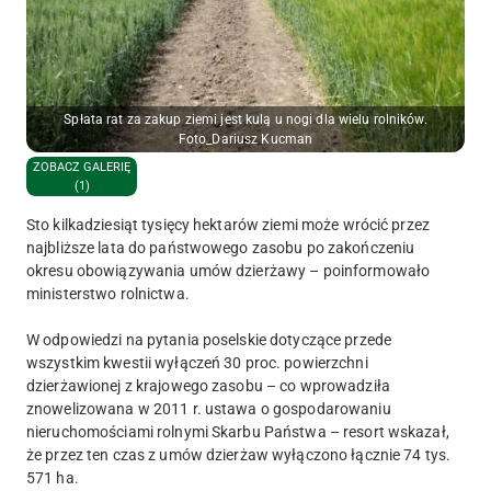
Spłata rat za zakup ziemi jest kulą u nogi dla wielu rolników.
Foto_Dariusz Kucman
ZOBACZ GALERIĘ
(1)
Sto kilkadziesiąt tysięcy hektarów ziemi może wrócić przez
najbliższe lata do państwowego zasobu po zakończeniu
okresu obowiązywania umów dzierżawy – poinformowało
ministerstwo rolnictwa.
W odpowiedzi na pytania poselskie dotyczące przede
wszystkim kwestii wyłączeń 30 proc. powierzchni
dzierżawionej z krajowego zasobu – co wprowadziła
znowelizowana w 2011 r. ustawa o gospodarowaniu
nieruchomościami rolnymi Skarbu Państwa – resort wskazał,
że przez ten czas z umów dzierżaw wyłączono łącznie 74 tys.
571 ha.