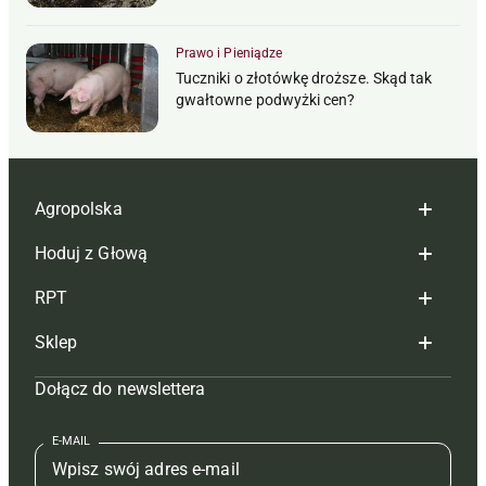
Prawo i Pieniądze
Tuczniki o złotówkę droższe. Skąd tak
gwałtowne podwyżki cen?
Agropolska
Hoduj z Głową
Redakcja
RPT
Reklama
Hoduj z głową bydło
Sklep
Tagi
Hoduj z głową świnie
Redakcja
Dołącz do newslettera
Mapa serwisu
Prenumerata
Prenumerata
Czasopisma i prenumerata
Kontakt
Redakcja
Reklama
Książki
E-MAIL
Regulamin
Kontakt
Kontakt
Regulamin