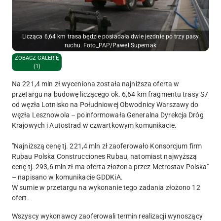
Licząca 6,64 km trasa będzie posiadała dwie jezdnie po trzy pasy
ruchu. Foto_PAP/Paweł Supernak
ZOBACZ GALERIĘ
(1)
Na 221,4 mln zł wyceniona została najniższa oferta w
przetargu na budowę liczącego ok. 6,64 km fragmentu trasy S7
od węzła Lotnisko na Południowej Obwodnicy Warszawy do
węzła Lesznowola – poinformowała Generalna Dyrekcja Dróg
Krajowych i Autostrad w czwartkowym komunikacie.
"Najniższą cenę tj. 221,4 mln zł zaoferowało Konsorcjum firm
Rubau Polska Construcciones Rubau, natomiast najwyższą
cenę tj. 293,6 mln zł ma oferta złożona przez Metrostav Polska"
– napisano w komunikacie GDDKiA.
W sumie w przetargu na wykonanie tego zadania złożono 12
ofert.
Wszyscy wykonawcy zaoferowali termin realizacji wynoszący