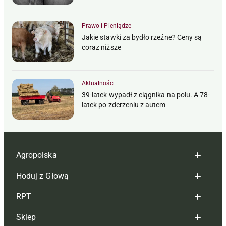
Prawo i Pieniądze
Jakie stawki za bydło rzeźne? Ceny są
coraz niższe
Aktualności
39-latek wypadł z ciągnika na polu. A 78-
latek po zderzeniu z autem
Agropolska
Hoduj z Głową
Redakcja
RPT
Reklama
Hoduj z głową bydło
Sklep
Tagi
Hoduj z głową świnie
Redakcja