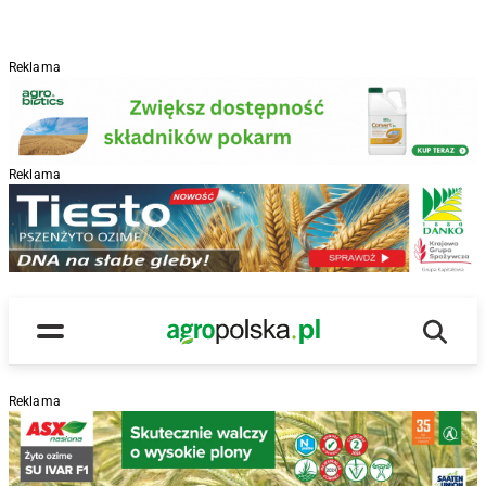
Reklama
Reklama
R
Wyszu
Main Logo
Menu
Reklama