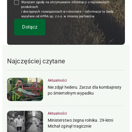
Wyrażam zgodę na otrzymywanie informacji o najnowszych
produktach
i dostępnych rozwiązaniach w rolnictwie – informacje te będą
wysyłane od APRA sp. z o.o. w imieniu partnerów.
Najczęściej czytane
Aktualności
Nie zdjął hederu. Zarzut dla kombajnisty
po śmiertelnym wypadku
Aktualności
Ministerstwo żegna rolnika. 29-letni
Michał zginął tragicznie