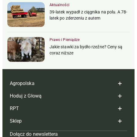
Aktualności
39-latek wypadł z ciągnika na polu. A 78-
latek po zderzeniu z autem
Prawo i Pieniądze
Jakie stawki za bydło rzeźne? Ceny są
coraz niższe
Agropolska
Hoduj z Głową
Redakcja
RPT
Reklama
Hoduj z głową bydło
Sklep
Tagi
Hoduj z głową świnie
Redakcja
Dołącz do newslettera
Mapa serwisu
Prenumerata
Prenumerata
Czasopisma i prenumerata