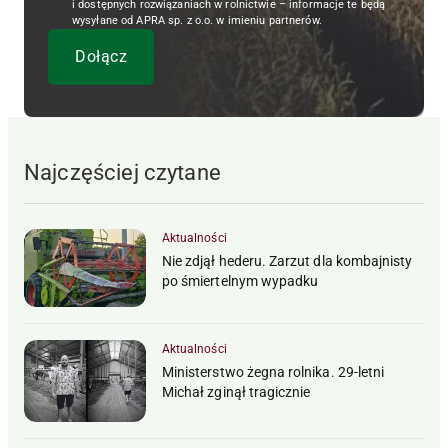
i dostępnych rozwiązaniach w rolnictwie – informacje te będą
wysyłane od APRA sp. z o.o. w imieniu partnerów.
Najczęściej czytane
Aktualności
Nie zdjął hederu. Zarzut dla kombajnisty
po śmiertelnym wypadku
Aktualności
Ministerstwo żegna rolnika. 29-letni
Michał zginął tragicznie