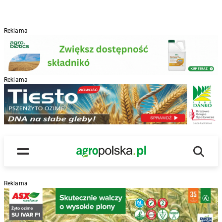
Reklama
Reklama
R
Wyszu
Main Logo
Menu
Reklama