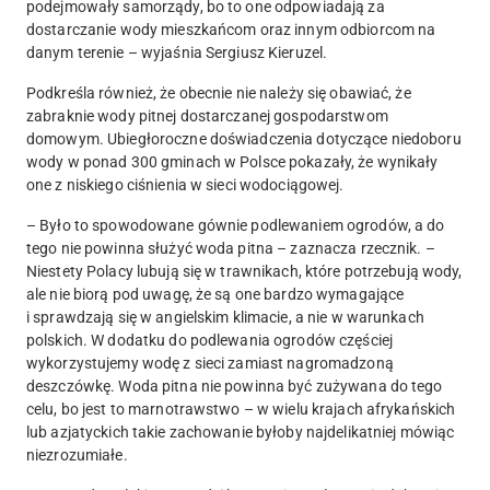
podejmowały samorządy, bo to one odpowiadają za
dostarczanie wody mieszkańcom oraz innym odbiorcom na
danym terenie – wyjaśnia Sergiusz Kieruzel.
Podkreśla również, że obecnie nie należy się obawiać, że
zabraknie wody pitnej dostarczanej gospodarstwom
domowym. Ubiegłoroczne doświadczenia dotyczące niedoboru
wody w ponad 300 gminach w Polsce pokazały, że wynikały
one z niskiego ciśnienia w sieci wodociągowej.
– Było to spowodowane gównie podlewaniem ogrodów, a do
tego nie powinna służyć woda pitna – zaznacza rzecznik. –
Niestety Polacy lubują się w trawnikach, które potrzebują wody,
ale nie biorą pod uwagę, że są one bardzo wymagające
i sprawdzają się w angielskim klimacie, a nie w warunkach
polskich. W dodatku do podlewania ogrodów częściej
wykorzystujemy wodę z sieci zamiast nagromadzoną
deszczówkę. Woda pitna nie powinna być zużywana do tego
celu, bo jest to marnotrawstwo – w wielu krajach afrykańskich
lub azjatyckich takie zachowanie byłoby najdelikatniej mówiąc
niezrozumiałe.