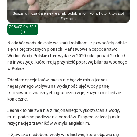
Susza rolnicza daje się we znaki polskim rolnikom. Foto_Krzysztof
Zacharuk
ZOBACZ GALERIĘ
(1)
Niedobór wody daje się we znaki rolnikom i z pewnością odbije
się na tegorocznych plonach. Państwowe Gospodarstwo
Wodne Wody Polskie chce wydać w 2020 roku ponad 2 mld zł
na inwestycje, które mają przynieść poprawę bilansu wodnego
w Polsce.
Zdaniem specjalistów, susza nie będzie miała jednak
negatywnego wpływu na wydajność ujęć wody pitnej
i stosowanie znacznych ograniczeń w jej zużyciu nie będzie
konieczne.
Jednak to nie zwalnia z racjonalnego wykorzystania wody,
m.in. podczas podlewania ogrodów. Eksperci zalecają m.in.
rezygnację z trawników w stylu angielskim.
– Zjawisko niedoboru wody w rolnictwie, które objawia się