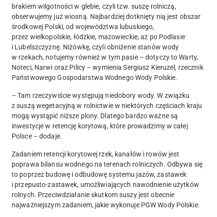
brakiem wilgotności w glebie, czyli tzw. suszę rolniczą,
obserwujemy już wiosną. Najbardziej dotknięty nią jest obszar
środkowej Polski, od województwa lubuskiego,
przez wielkopolskie, łódzkie, mazowieckie, aż po Podlasie
i Lubelszczyznę. Niżówkę, czyli obniżenie stanów wody
w rzekach, notujemy również w tym pasie – dotyczy to Warty,
Noteci, Narwi oraz Pilicy – wymienia Sergiusz Kieruzel, rzecznik
Państwowego Gospodarstwa Wodnego Wody Polskie.
– Tam rzeczywiście występują niedobory wody. W związku
z suszą wegetacyjną w rolnictwie w niektórych częściach kraju
mogą wystąpić niższe plony. Dlatego bardzo ważne są
inwestycje w retencję korytową, które prowadzimy w całej
Polsce – dodaje.
Zadaniem retencji korytowej rzek, kanałów i rowów jest
poprawa bilansu wodnego na terenach rolniczych. Odbywa się
to poprzez budowę i odbudowę systemu jazów, zastawek
i przepusto-zastawek, umożliwiających nawodnienie użytków
rolnych. Przeciwdziałanie skutkom suszy jest obecnie
najważniejszym zadaniem, jakie wykonuje PGW Wody Polskie.