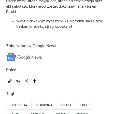
trzech wersji: drona rosyjskiego, drona przemytniczego oraz
akt sabotażu, który mógł zostać dokonany na terytorium
Polski.
Wiesz o ciekawym wydarzeniu? Poinformuj nas o tym!
Czekamy:
redakcja@agropolska.pl
Zobacz nas w Google News
Poleć
Tagi
EKSPLOZJA
KUKURYDZA
OBIEKT
POLE
POLICJA
ŚLEDZTWO
WOJSKO
WYBUCH