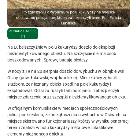
Po zgłoszeniu o wybuchu w polu kukurydzy na miejsce
skierowano policjantów, którzy zabezpieczyli teren. Fot. Policja
Lubelska
ZOBACZ GALERIĘ
(1)
Na Lubelszczyźnie w polu kukurydzy doszło do eksplozji
niezidentyfikowanego obiektu. Na szczęście nie ma osób
poszkodowanych. Sprawę badają śledczy.
W nocy z 19 na 20 sierpnia doszło do wybuchu w obrębie wsi
Osiny (pow. łukowski, woj. lubelskie). Mieszkańcy zgłosili
służbom, że
nieznany obiekt spadł na pole kukurydzy i
eksplodował
. Od razu ruszyli tam policjanci i zabezpieczyli
miejsce zdarzenia oraz szczątki niezidentyfikowanego obiektu.
W oficjalnym komunikacie w mediach społecznościowych
policji podkreślono, że po zgłoszeniu o wybuchu w Osinach na
miejsce skierowano funkcjonariuszy, którzy w wyniku penetracji
terenu
znaleźli w polu kukurydzy metalowe i plastikowe
elementy nieznanego obiektu
.