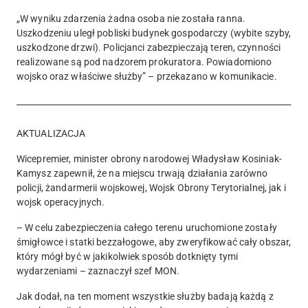
„W wyniku zdarzenia
żadna osoba nie została ranna
.
Uszkodzeniu uległ pobliski budynek gospodarczy (wybite szyby,
uszkodzone drzwi). Policjanci zabezpieczają teren, czynności
realizowane są pod nadzorem prokuratora.
Powiadomiono
wojsko oraz właściwe służby
” – przekazano w komunikacie.
AKTUALIZACJA
Wicepremier, minister obrony narodowej Władysław Kosiniak-
Kamysz zapewnił, że na miejscu trwają działania zarówno
policji, żandarmerii wojskowej, Wojsk Obrony Terytorialnej, jak i
wojsk operacyjnych.
– W celu zabezpieczenia całego terenu uruchomione zostały
śmigłowce i statki bezzałogowe, aby zweryfikować cały obszar,
który mógł być w jakikolwiek sposób dotknięty tymi
wydarzeniami – zaznaczył szef MON.
Jak dodał, n
a ten moment wszystkie służby badają każdą z