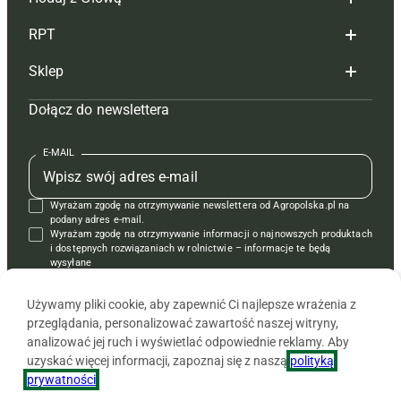
Redakcja
RPT
Reklama
Hoduj z głową bydło
Sklep
Tagi
Hoduj z głową świnie
Redakcja
Dołącz do newslettera
Mapa serwisu
Prenumerata
Prenumerata
Czasopisma i prenumerata
Kontakt
Redakcja
Reklama
Książki
E-MAIL
Regulamin
Kontakt
Kontakt
Regulamin
Wyrażam zgodę na otrzymywanie newslettera od Agropolska.pl na
Polityka prywatności
Reklama
Krzyżówki
podany adres e-mail.
Wyrażam zgodę na otrzymywanie informacji o najnowszych produktach
i dostępnych rozwiązaniach w rolnictwie – informacje te będą
wysyłane
od APRA sp. z o.o. w imieniu partnerów.
Używamy pliki cookie, aby zapewnić Ci najlepsze wrażenia z
przeglądania, personalizować zawartość naszej witryny,
analizować jej ruch i wyświetlać odpowiednie reklamy. Aby
uzyskać więcej informacji, zapoznaj się z naszą
polityką
prywatności
.