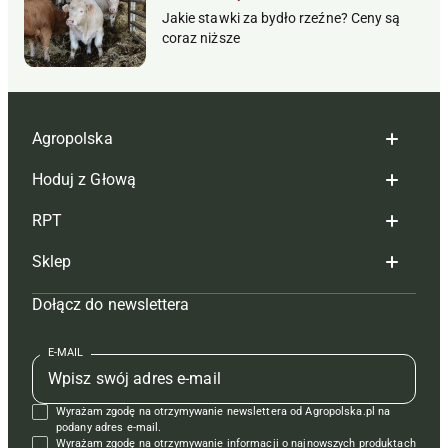
Jakie stawki za bydło rzeźne? Ceny są
coraz niższe
Agropolska
Hoduj z Głową
Redakcja
RPT
Reklama
Hoduj z głową bydło
Sklep
Tagi
Hoduj z głową świnie
Redakcja
Dołącz do newslettera
Mapa serwisu
Prenumerata
Prenumerata
Czasopisma i prenumerata
Kontakt
Redakcja
Reklama
Książki
E-MAIL
Regulamin
Kontakt
Kontakt
Regulamin
Wyrażam zgodę na otrzymywanie newslettera od Agropolska.pl na
Polityka prywatności
Reklama
Krzyżówki
podany adres e-mail.
Wyrażam zgodę na otrzymywanie informacji o najnowszych produktach