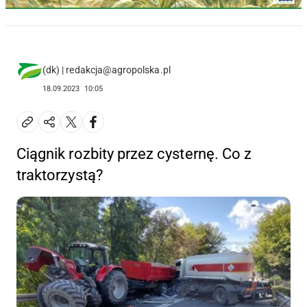
(dk) | redakcja@agropolska.pl
18.09.2023
10:05
Ciągnik rozbity przez cysternę. Co z
traktorzystą?