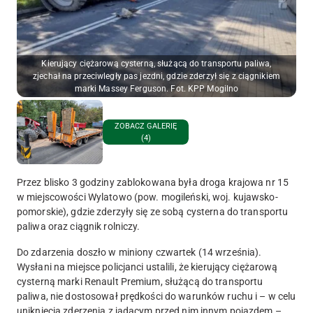
Kierujący ciężarową cysterną, służącą do transportu paliwa,
zjechał na przeciwległy pas jezdni, gdzie zderzył się z ciągnikiem
marki Massey Ferguson. Fot. KPP Mogilno
ZOBACZ GALERIĘ
(4)
Przez blisko 3 godziny zablokowana była droga krajowa nr 15
w miejscowości Wylatowo (pow. mogileński, woj. kujawsko-
pomorskie), gdzie zderzyły się ze sobą cysterna do transportu
paliwa oraz ciągnik rolniczy.
Do zdarzenia doszło w miniony czwartek (14 września).
Wysłani na miejsce policjanci ustalili, że kierujący ciężarową
cysterną marki Renault Premium, służącą do transportu
paliwa, nie dostosował prędkości do warunków ruchu i – w celu
uniknięcia zderzenia z jadącym przed nim innym pojazdem –