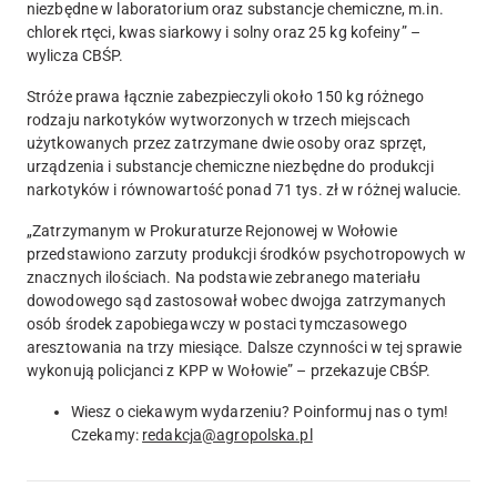
niezbędne w laboratorium oraz substancje chemiczne, m.in.
chlorek rtęci, kwas siarkowy i solny oraz 25 kg kofeiny” –
wylicza CBŚP.
Stróże prawa łącznie zabezpieczyli około 150 kg różnego
rodzaju narkotyków wytworzonych w trzech miejscach
użytkowanych przez zatrzymane dwie osoby oraz sprzęt,
urządzenia i substancje chemiczne niezbędne do produkcji
narkotyków i równowartość ponad 71 tys. zł w różnej walucie.
„Zatrzymanym w Prokuraturze Rejonowej w Wołowie
przedstawiono zarzuty produkcji środków psychotropowych w
znacznych ilościach. Na podstawie zebranego materiału
dowodowego sąd zastosował wobec dwojga zatrzymanych
osób środek zapobiegawczy w postaci tymczasowego
aresztowania na trzy miesiące. Dalsze czynności w tej sprawie
wykonują policjanci z KPP w Wołowie” – przekazuje CBŚP.
Wiesz o ciekawym wydarzeniu? Poinformuj nas o tym!
Czekamy:
redakcja@agropolska.pl