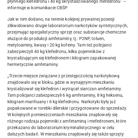
płynnego klefedronu i 40 kg skrystalizowanego mefedronu” –
informuje w komunikacie CBŚP.
Jak w nim dodano, na terenie kolejnej prywatnej posesji
zlikwidowano drugie laboratorium narkotyków syntetycznych,
przejmując specjalistyczny sprzęt oraz substancje chemiczne
służące do produkcji amfetaminy, tj.: P2NP, toluen,
metyloaminy, kwasy i 20 kg kofeiny. Tam też policjanci
zabezpieczyli 40 kg klefedronu, kilka pojemników z
krystalizującym się klefedronem i kilogram zapakowanej
hermetycznie amfetaminy.
„Trzecie miejsce związane z przestępczością narkotykową
znajdowało się w bloku, gdzie w wynajętym mieszkaniu
krystalizował się klefedron i wytrącał siarczan amfetaminy.
Tam policjanci zabezpieczyli 6 kg amfetaminy, 8 kg heksenu,
kilogram marihuany i 6 kg klefedronu. Narkotyki były już
popakowane w torebki dilerskie i przygotowane do sprzedaży.
W kolejnych pomieszczeniach mieszkania znajdowały się
różnego rodzaju pojemniki z amfetaminą i mefedronem, które
przekazano do laboratorium kryminalistycznego w celu
dalszych badań. W mieszkaniu znajdowały się także sprzęty