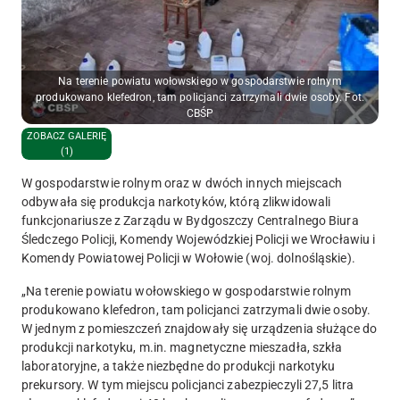
Na terenie powiatu wołowskiego w gospodarstwie rolnym
produkowano klefedron, tam policjanci zatrzymali dwie osoby. Fot.
CBŚP
ZOBACZ GALERIĘ
(1)
W gospodarstwie rolnym oraz w dwóch innych miejscach
odbywała się produkcja narkotyków, którą zlikwidowali
funkcjonariusze z Zarządu w Bydgoszczy Centralnego Biura
Śledczego Policji, Komendy Wojewódzkiej Policji we Wrocławiu i
Komendy Powiatowej Policji w Wołowie (woj. dolnośląskie).
„Na terenie powiatu wołowskiego w gospodarstwie rolnym
produkowano klefedron, tam policjanci zatrzymali dwie osoby.
W jednym z pomieszczeń znajdowały się urządzenia służące do
produkcji narkotyku, m.in. magnetyczne mieszadła, szkła
laboratoryjne, a także niezbędne do produkcji narkotyku
prekursory. W tym miejscu policjanci zabezpieczyli 27,5 litra