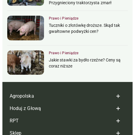
Przygnieciony traktorzysta zmarł
Prawo i Pieniądze
Tuczniki o złotówkę droższe. Skąd tak
gwałtowne podwyżki cen?
Prawo i Pieniądze
Jakie stawki za bydło rzeźne? Ceny są
coraz niższe
Agropolska
Hoduj z Głową
Redakcja
RPT
Reklama
Hoduj z głową bydło
Sklep
Tagi