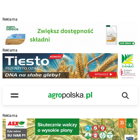
Reklama
Reklama
R
Wyszu
Main Logo
Menu
Reklama