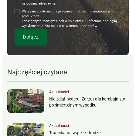
na podany adres e-mail.
Wyrażam zgodę na otrzymywanie informacji o najnowszych
produktach
i dostępnych rozwiązaniach w rolnictwie – informacje te będą
wysyłane od APRA sp. z o.o. w imieniu partnerów.
Najczęściej czytane
Aktualności
Nie zdjął hederu. Zarzut dla kombajnisty
po śmiertelnym wypadku
Aktualności
Tragedia na wąskiej drodze.