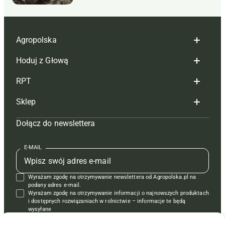
Agropolska
Hoduj z Głową
Redakcja
RPT
Reklama
Hoduj z głową bydło
Sklep
Tagi
Hoduj z głową świnie
Redakcja
Dołącz do newslettera
Mapa serwisu
Prenumerata
Prenumerata
Czasopisma i prenumerata
Kontakt
Redakcja
Reklama
Książki
E-MAIL
Regulamin
Kontakt
Kontakt
Regulamin
Wyrażam zgodę na otrzymywanie newslettera od Agropolska.pl na
Polityka prywatności
Reklama
Krzyżówki
podany adres e-mail.
Wyrażam zgodę na otrzymywanie informacji o najnowszych produktach
i dostępnych rozwiązaniach w rolnictwie – informacje te będą
wysyłane
od APRA sp. z o.o. w imieniu partnerów.