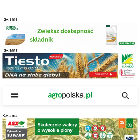
Reklama
Reklama
R
Wyszu
Main Logo
Menu
Reklama