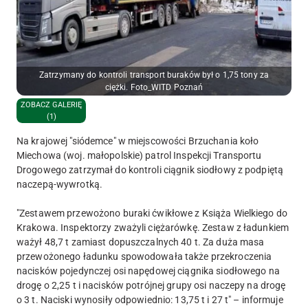
Zatrzymany do kontroli transport buraków był o 1,75 tony za
ciężki. Foto_WITD Poznań
ZOBACZ GALERIĘ
(1)
Na krajowej "siódemce" w miejscowości Brzuchania koło
Miechowa (woj. małopolskie) patrol Inspekcji Transportu
Drogowego zatrzymał do kontroli ciągnik siodłowy z podpiętą
naczepą-wywrotką.
"Zestawem przewożono buraki ćwikłowe z Książa Wielkiego do
Krakowa. Inspektorzy zważyli ciężarówkę. Zestaw z ładunkiem
ważył 48,7 t zamiast dopuszczalnych 40 t. Za duża masa
przewożonego ładunku spowodowała także przekroczenia
nacisków pojedynczej osi napędowej ciągnika siodłowego na
drogę o 2,25 t i nacisków potrójnej grupy osi naczepy na drogę
o 3 t. Naciski wynosiły odpowiednio: 13,75 t i 27 t" – informuje