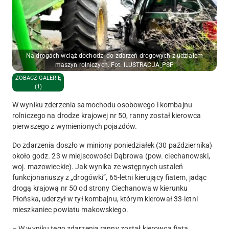
Na drogach wciąż dochodzi do zdarzeń drogowych z udziałem
maszyn rolniczych. Fot. ILUSTRACJA_PSP
ZOBACZ GALERIĘ
(1)
W wyniku zderzenia samochodu osobowego i kombajnu
rolniczego na drodze krajowej nr 50, ranny został kierowca
pierwszego z wymienionych pojazdów.
Do zdarzenia doszło w miniony poniedziałek (30 października)
około godz. 23 w miejscowości Dąbrowa (pow. ciechanowski,
woj. mazowieckie). Jak wynika ze wstępnych ustaleń
funkcjonariuszy z „drogówki”, 65-letni kierujący fiatem, jadąc
drogą krajową nr 50 od strony Ciechanowa w kierunku
Płońska, uderzył w tył kombajnu, którym kierował 33-letni
mieszkaniec powiatu makowskiego.
– W wyniku tego zdarzenia ranny został kierowca fiata.