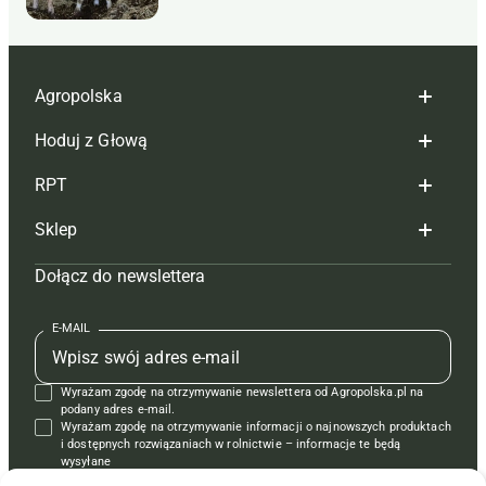
Agropolska
Hoduj z Głową
Redakcja
RPT
Reklama
Hoduj z głową bydło
Sklep
Tagi
Hoduj z głową świnie
Redakcja
Dołącz do newslettera
Mapa serwisu
Prenumerata
Prenumerata
Czasopisma i prenumerata
Kontakt
Redakcja
Reklama
Książki
E-MAIL
Regulamin
Kontakt
Kontakt
Regulamin
Wyrażam zgodę na otrzymywanie newslettera od Agropolska.pl na
Polityka prywatności
Reklama
Krzyżówki
podany adres e-mail.
Wyrażam zgodę na otrzymywanie informacji o najnowszych produktach
i dostępnych rozwiązaniach w rolnictwie – informacje te będą
wysyłane
od APRA sp. z o.o. w imieniu partnerów.