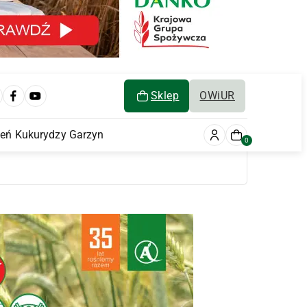
Sklep
OWiUR
ień Kukurydzy Garzyn
0