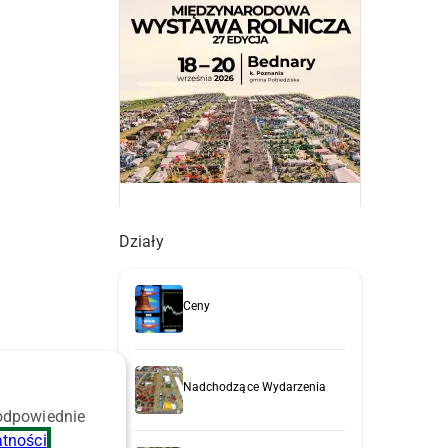
Działy
Ceny
Nadchodzące Wydarzenia
 odpowiednie
atności
.