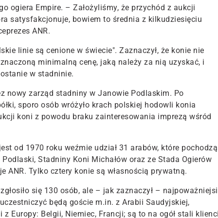
go ogiera Empire. – Założyliśmy, że przychód z aukcji
óra satysfakcjonuje, bowiem to średnia z kilkudziesięciu
iceprezes ANR.
skie linie są cenione w świecie". Zaznaczył, że konie nie
znaczoną minimalną cenę, jaką należy za nią uzyskać, i
zostanie w stadninie.
ez nowy zarząd stadniny w Janowie Podlaskim. Po
półki, sporo osób wróżyło krach polskiej hodowli konia
ukcji koni z powodu braku zainteresowania imprezą wśród
 jest od 1970 roku weźmie udział 31 arabów, które pochodzą
Podlaski, Stadniny Koni Michałów oraz ze Stada Ogierów
uje ANR. Tylko cztery konie są własnością prywatną.
zgłosiło się 130 osób, ale – jak zaznaczył – najpoważniejsi
 uczestniczyć będą goście m.in. z Arabii Saudyjskiej,
 Europy: Belgii, Niemiec, Francji; są to na ogół stali klienci