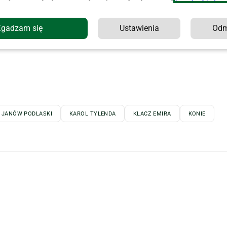
Zgadzam się
Ustawienia
Od
JANÓW PODLASKI
KAROL TYLENDA
KLACZ EMIRA
KONIE