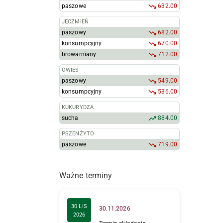
paszowe
632.00
JĘCZMIEŃ
paszowy
682.00
konsumpcyjny
670.00
browarniany
712.00
OWIES
paszowy
549.00
konsumpcyjny
536.00
KUKURYDZA
sucha
884.00
PSZENŻYTO
paszowe
719.00
Ważne terminy
30 LIS
30.11.2026
2026