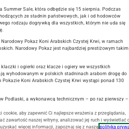
ja Summer Sale, która odbędzie się 15 sierpnia. Podczas
ochodzących ze stadnin państwowych, jak i od hodowców
swego rodzaju dogrywką dla wszystkich, którym nie uda się
ę.
st Narodowy Pokaz Koni Arabskich Czystej Krwi, w ramach
skich. Narodowy Pokaz jest najbardziej prestiżowym takim
aczki i ogierki oraz klacze i ogiery we wszystkich
erają wyhodowanym w polskich stadninach arabom drogę do
 Pokazie Koni Arabskich Czystej Krwi wystąpi ponad 130
ów Podlaski, a wykonawcą technicznym – po raz pierwszy –
i cookie, aby zapewnić Ci najlepsze wrażenia z przeglądania,
ać zawartość naszej witryny, analizować jej ruch i wyświetlać
uzyskać więcej informacji, zapoznaj się z naszą
polityką pryw