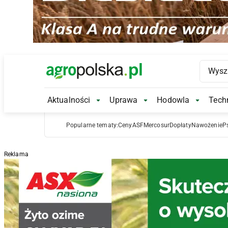
Main Logo
Aktualności
Uprawa
Hodowla
Techn
Aktualności Submenu
Uprawa Submenu
Hodowl
Popularne tematy:
Ceny
ASF
Mercosur
Dopłaty
Nawożenie
P
Reklama