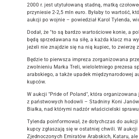
2000 r. jest utytułowaną stadną, matką czołowe
przyniesie 2-2,5 mln euro. Byłaby to wartość, kt
aukcji po wojnie – powiedział Karol Tylenda, w
Dodał, że "to są bardzo wartościowe konie, a pol
będą sprzedawana na siłę, a każda klacz ma wy
jeżeli nie znajdzie się na nią kupiec, to zwierzę 
Będzie to pierwsza impreza zorganizowana prz
zwolnieniu Marka Treli, wieloletniego prezesa s
arabskiego, a także upadek międzynarodowej a
kupców.
W aukcji "Pride of Poland", która organizowana
z państwowych hodowli – Stadniny Koni Janów 
Białka, nad którymi nadzór właścicielski spraw
Tylenda poinformował, że dotychczas do aukcji 
kupcy zgłaszają się w ostatniej chwili. W aukcji
Zjednoczonych Emiratów Arabskich, Kataru, ale i z