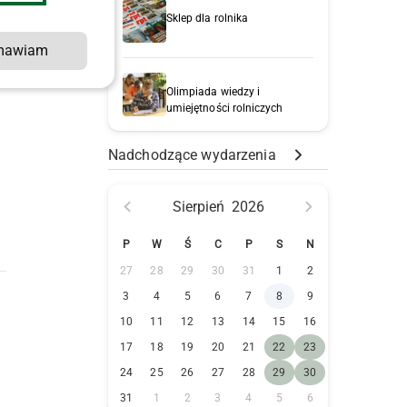
Sklep dla rolnika
mawiam
Olimpiada wiedzy i
umiejętności rolniczych
Nadchodzące wydarzenia
Sierpień
2026
P
W
Ś
C
P
S
N
27
28
29
30
31
1
2
3
4
5
6
7
8
9
10
11
12
13
14
15
16
17
18
19
20
21
22
23
24
25
26
27
28
29
30
31
1
2
3
4
5
6