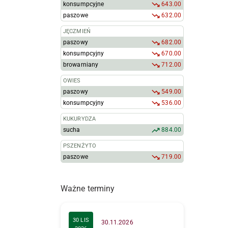
konsumpcyjne
643.00
paszowe
632.00
JĘCZMIEŃ
paszowy
682.00
konsumpcyjny
670.00
browarniany
712.00
OWIES
paszowy
549.00
konsumpcyjny
536.00
KUKURYDZA
sucha
884.00
PSZENŻYTO
paszowe
719.00
Ważne terminy
30 LIS
30.11.2026