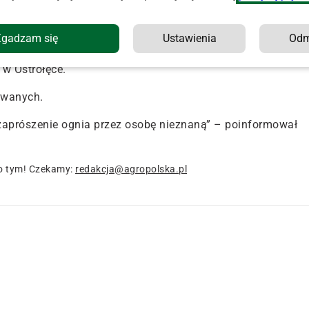
loty siana w liczbie około 120 sztuk oraz więźba dachowa
najdowały. Strażacy przystąpili do akcji gaśniczej. W jej
. Bele były następnie przewożone na łąkę i tam przelewane
Zgadzam się
Ustawienia
Od
foprzasnysz.com st. kpt. Adrian Stupski, oficer prasowy
w Ostrołęce.
owanych.
aprószenie ognia przez osobę nieznaną” – poinformował
o tym! Czekamy:
redakcja@agropolska.pl