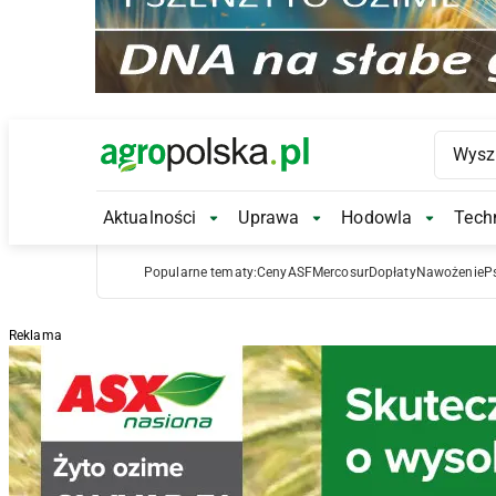
Main Logo
Aktualności
Uprawa
Hodowla
Techn
Aktualności Submenu
Uprawa Submenu
Hodowl
Popularne tematy:
Ceny
ASF
Mercosur
Dopłaty
Nawożenie
P
Reklama