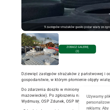
9 zastępów strażaków gasiło pożar wiaty ze zg
ZOBACZ GALERIĘ
(2)
Dziewięć zastępów strażaków z państwowej i och
gospodarstwie, w którym płomienie objęły wiatę
Do zdarzenia doszło w miniony czwartek (19 cze
mazowieckie). Po zgłoszeniu na miejsce skier
Używamy plik
Wydmusy, OSP Zdunek, OSP Wykrot, OSP Wolkow
personalizow
reklamy. Aby 