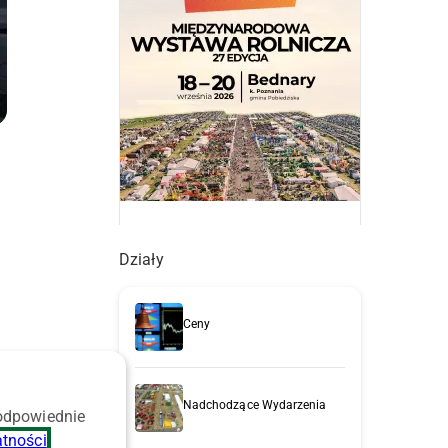
Działy
Ceny
Nadchodzące Wydarzenia
 odpowiednie
atności
.