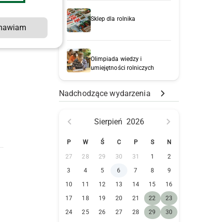
Sklep dla rolnika
mawiam
Olimpiada wiedzy i
umiejętności rolniczych
Nadchodzące wydarzenia
Sierpień
2026
P
W
Ś
C
P
S
N
27
28
29
30
31
1
2
3
4
5
6
7
8
9
10
11
12
13
14
15
16
17
18
19
20
21
22
23
24
25
26
27
28
29
30