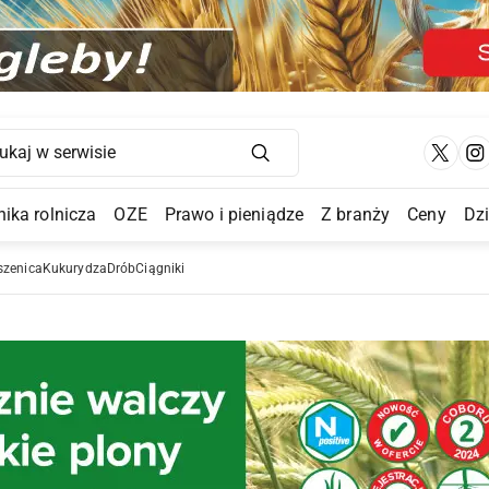
Main Navigation
ika rolnicza
OZE
Prawo i pieniądze
Z branży
Ceny
Dz
a Submenu
szenica
Kukurydza
Drób
Ciągniki