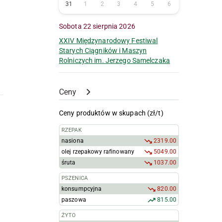
31
1
2
3
4
5
6
Sobota 22 sierpnia 2026
XXIV Międzynarodowy Festiwal
Starych Ciągników i Maszyn
Rolniczych im. Jerzego Samelczaka
Ceny
Ceny produktów w skupach (zł/t)
RZEPAK
nasiona
2319.00
olej rzepakowy rafinowany
5049.00
śruta
1037.00
PSZENICA
konsumpcyjna
820.00
paszowa
815.00
ŻYTO