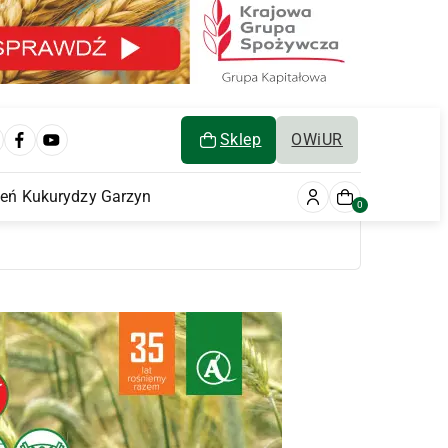
Sklep
OWiUR
ień Kukurydzy Garzyn
0