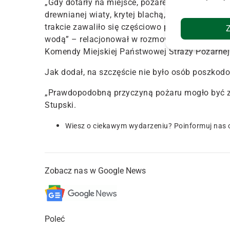
„Gdy dotarły na miejsce,
pożarem objęte były ba
drewnianej wiaty
, krytej blachą, pod którą się z
trakcie
zawaliło się częściowo pokrycie dachowe
wodą
” – relacjonował w rozmowie z portalem in
Komendy Miejskiej Państwowej Straży Pożarnej 
Jak dodał, na szczęście nie było osób poszkod
„Prawdopodobną przyczyną pożaru mogło być z
Stupski.
Wiesz o ciekawym wydarzeniu? Poinformuj nas 
Zobacz nas w Google News
Poleć