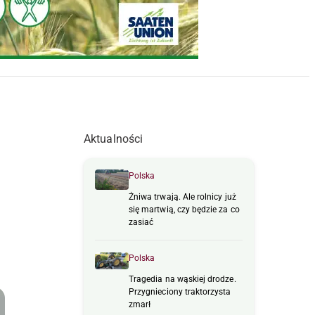
Aktualności
Polska
Żniwa trwają. Ale rolnicy już
się martwią, czy będzie za co
zasiać
Polska
Tragedia na wąskiej drodze.
Przygnieciony traktorzysta
zmarł