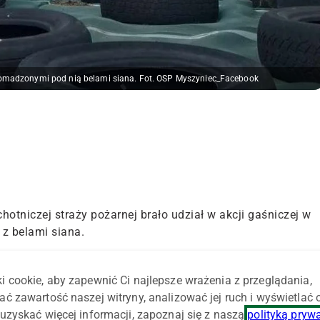
romadzonymi pod nią belami siana. Fot. OSP Myszyniec_Facebook
otniczej straży pożarnej brało udział w akcji gaśniczej w
 z belami siana.
rwca) w miejscowości Niedźwiedź (pow. ostrołęcki, woj.
owano zastępy strażaków z jednostek: OSP Myszyniec, OSP
i cookie, aby zapewnić Ci najlepsze wrażenia z przeglądania,
e oraz PSP Ostrołęka.
ać zawartość naszej witryny, analizować jej ruch i wyświetlać
uzyskać więcej informacji, zapoznaj się z naszą
polityką pryw