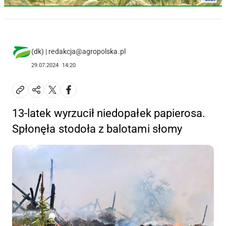
(dk) | redakcja@agropolska.pl
29.07.2024
14:20
13-latek wyrzucił niedopałek papierosa.
Spłonęła stodoła z balotami słomy