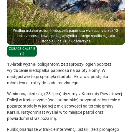
Według ustaleń policji, niedopałek papierosa wyrzucony przez 13-
latka zapoczątkował pożar, w wyniku którego spaliła się cała
stodoła. Fot. KPP Kościerzyna
ZOBACZ GALERIĘ
(1)
13-latek wyznał policjantom, że zaprószył ogień poprzez
wyrzucenie niedopałka papierosa na baloty słomy. W
następstwie tego spłonęła stodoła. Akta ws. postępku
młodzieńca trafiły do sądu rodzinnego.
W minioną niedzielę (28 lipca) dyżurny z Komendy Powiatowej
Policji w Kościerzynie (woj. pomorskie) otrzymał zgłoszenie o
pożarze stodoły w jednej z miejscowości na terenie gminy
Karsin. Natychmiast wysłał w to miejsce patrol oraz
powiadomił straż pożarną.
Funkcjonariusze w trakcie interwencji ustalili, że z płonącego