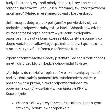
budynku stodoły wyszedł młody chłopak, który następnie
odjechał na rowerze. Według ich informacji, związek z pożarem
mógł mieć 13-latek, mieszkaniec powiatu kościerskiego.
„
Informacje zdobyte przez policjantów potwierdziły się, za
podpalenie odpowiedzialny był 13-latek. Chłopak powiedział
im, że zaprószył ogień poprzez wyrzucenie niedopałka
papierosa na baloty słomy, które szybko zajęły się ogniem, co
doprowadziło do całkowitego spalenia stodoły. Łączna suma
strat to 60 tys. zł
” – informuje kościerska KPP.
Zgromadzony materiał śledczy przekazali do sądu rodzinnego i
nieletnich, przed którym będzie odpowiadał 13-latek.
„Apelujemy do rodziców i opiekunów o skuteczniejszy nadzór
nad dziećmi. Należy podnosić ich świadomość w zakresie
poszanowania prawa, a także odpowiedzialności za
popełniane czyny” – czytamy w komunikacie KPP w
Kościerzynie.
Wiesz o ciekawym wydarzeniu? Poinformuj nas o tym!
Czekamy:
redakcja@agropolska.pl