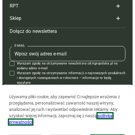
RPT
Reklama
Hoduj z głową bydło
Sklep
Tagi
Hoduj z głową świnie
Redakcja
Dołącz do newslettera
Mapa serwisu
Prenumerata
Prenumerata
Czasopisma i prenumerata
Kontakt
Redakcja
Reklama
Książki
E-MAIL
Regulamin
Kontakt
Kontakt
Regulamin
Wyrażam zgodę na otrzymywanie newslettera od Agropolska.pl na
Polityka prywatności
Reklama
Krzyżówki
podany adres e-mail.
Wyrażam zgodę na otrzymywanie informacji o najnowszych produktach
i dostępnych rozwiązaniach w rolnictwie – informacje te będą
wysyłane
od APRA sp. z o.o. w imieniu partnerów.
Używamy pliki cookie, aby zapewnić Ci najlepsze wrażenia z
przeglądania, personalizować zawartość naszej witryny,
analizować jej ruch i wyświetlać odpowiednie reklamy. Aby
uzyskać więcej informacji, zapoznaj się z naszą
polityką
prywatności
.