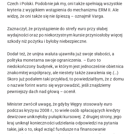
Czech i Polski. Podobnie jak my, oni także spełniają wszystkie
kryteria z wyjątkiem wstąpienia do mechanizmu ERM II. Ale
widzę, że oni także się nie śpieszą – oznajmił Varga.
Zaznaczył, że przystąpienie do strefy euro przy słabej
wydajności oraz po niekorzystnym kursie przyniosłoby więcej
szkody niż pożytku i byłoby niebezpieczne.
Dodał też, że unijna waluta ujawniła już swoje słabości, a
polityka monetarna swoje ograniczenia. – Euro to
niedokończony budynek, w którym jest jednocześnie obietnica
znakomitej współpracy, ale niestety także zawalenia się.(…)
Skoro już podałem taki przykład, to powiedziałbym, że z domu
o nazwie forint warto się wyprowadzić, jeśli znajdziemy
pewniejszy dach nad głową – ocenił.
Minister zwrócił uwagę, że gdyby Węgry stosowały euro
podczas kryzysu 2008 r., to wiele osób spłacających kredyty
dewizowe uniknęłoby pułapki kursowej. Z drugiej strony, jego
kraj uniknął konieczności udzielania odpowiedzi na pytania
takie, jak o to, skąd wziąć fundusze na finansowanie