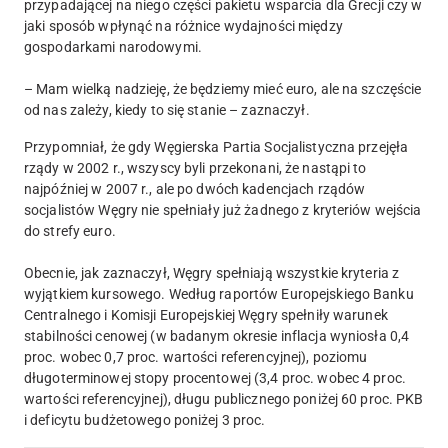
przypadającej na niego części pakietu wsparcia dla Grecji czy w
jaki sposób wpłynąć na różnice wydajności między
gospodarkami narodowymi.
– Mam wielką nadzieję, że będziemy mieć euro, ale na szczęście
od nas zależy, kiedy to się stanie – zaznaczył.
Przypomniał, że gdy Węgierska Partia Socjalistyczna przejęła
rządy w 2002 r., wszyscy byli przekonani, że nastąpi to
najpóźniej w 2007 r., ale po dwóch kadencjach rządów
socjalistów Węgry nie spełniały już żadnego z kryteriów wejścia
do strefy euro.
Obecnie, jak zaznaczył, Węgry spełniają wszystkie kryteria z
wyjątkiem kursowego. Według raportów Europejskiego Banku
Centralnego i Komisji Europejskiej Węgry spełniły warunek
stabilności cenowej (w badanym okresie inflacja wyniosła 0,4
proc. wobec 0,7 proc. wartości referencyjnej), poziomu
długoterminowej stopy procentowej (3,4 proc. wobec 4 proc.
wartości referencyjnej), długu publicznego poniżej 60 proc. PKB
i deficytu budżetowego poniżej 3 proc.