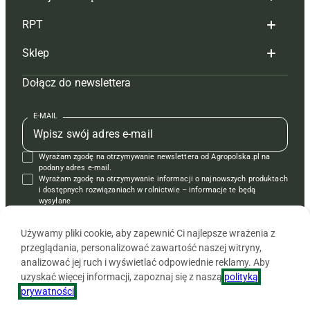
Redakcja
RPT
Reklama
Hoduj z głową bydło
Sklep
Tagi
Hoduj z głową świnie
Redakcja
Dołącz do newslettera
Mapa serwisu
Prenumerata
Prenumerata
Czasopisma i prenumerata
Kontakt
Redakcja
Reklama
Książki
E-MAIL
Regulamin
Kontakt
Kontakt
Regulamin
Wyrażam zgodę na otrzymywanie newslettera od Agropolska.pl na
Polityka prywatności
Reklama
Krzyżówki
podany adres e-mail.
Wyrażam zgodę na otrzymywanie informacji o najnowszych produktach
i dostępnych rozwiązaniach w rolnictwie – informacje te będą
wysyłane
od APRA sp. z o.o. w imieniu partnerów.
Używamy pliki cookie, aby zapewnić Ci najlepsze wrażenia z
przeglądania, personalizować zawartość naszej witryny,
analizować jej ruch i wyświetlać odpowiednie reklamy. Aby
uzyskać więcej informacji, zapoznaj się z naszą
polityką
prywatności
.