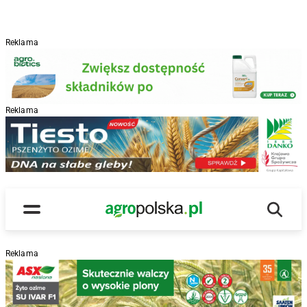
Reklama
Reklama
R
Wyszu
Main Logo
Menu
Reklama