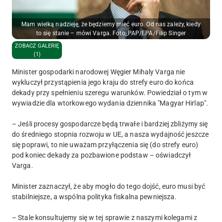
Mam wielką nadzieję, że będziemy mieć euro. Od nas zależy, kiedy
to się stanie – mówi Varga. Foto_PAP/EPA/Filip Singer
ZOBACZ GALERIĘ
(1)
Minister gospodarki narodowej Węgier Mihaly Varga nie
wykluczył przystąpienia jego kraju do strefy euro do końca
dekady przy spełnieniu szeregu warunków. Powiedział o tym w
wywiadzie dla wtorkowego wydania dziennika "Magyar Hirlap".
– Jeśli procesy gospodarcze będą trwałe i bardziej zbliżymy się
do średniego stopnia rozwoju w UE, a nasza wydajność jeszcze
się poprawi, to nie uważam przyłączenia się (do strefy euro)
pod koniec dekady za pozbawione podstaw – oświadczył
Varga.
Minister zaznaczył, że aby mogło do tego dojść, euro musi być
stabilniejsze, a wspólna polityka fiskalna pewniejsza.
– Stale konsultujemy się w tej sprawie z naszymi kolegami z