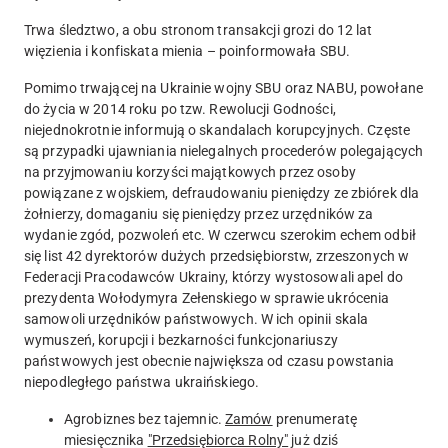
Trwa śledztwo, a obu stronom transakcji grozi do 12 lat
więzienia i konfiskata mienia – poinformowała SBU.
Pomimo trwającej na Ukrainie wojny SBU oraz NABU, powołane
do życia w 2014 roku po tzw. Rewolucji Godności,
niejednokrotnie informują o skandalach korupcyjnych. Częste
są przypadki ujawniania nielegalnych procederów polegających
na przyjmowaniu korzyści majątkowych przez osoby
powiązane z wojskiem, defraudowaniu pieniędzy ze zbiórek dla
żołnierzy, domaganiu się pieniędzy przez urzędników za
wydanie zgód, pozwoleń etc. W czerwcu szerokim echem odbił
się list 42 dyrektorów dużych przedsiębiorstw, zrzeszonych w
Federacji Pracodawców Ukrainy, którzy wystosowali apel do
prezydenta Wołodymyra Zełenskiego w sprawie ukrócenia
samowoli urzędników państwowych. W ich opinii skala
wymuszeń, korupcji i bezkarności funkcjonariuszy
państwowych jest obecnie największa od czasu powstania
niepodległego państwa ukraińskiego.
Agrobiznes bez tajemnic.
Zamów
prenumeratę
miesięcznika
"Przedsiębiorca Rolny"
już dziś