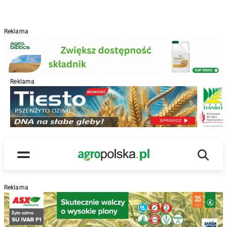
Reklama
Reklama
R
Wyszu
Main Logo
Menu
Reklama