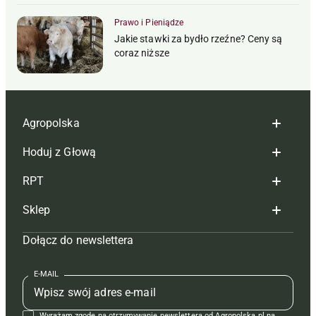
Prawo i Pieniądze
Jakie stawki za bydło rzeźne? Ceny są
coraz niższe
Agropolska
Hoduj z Głową
Redakcja
RPT
Reklama
Hoduj z głową bydło
Sklep
Tagi
Hoduj z głową świnie
Redakcja
Dołącz do newslettera
Mapa serwisu
Prenumerata
Prenumerata
Czasopisma i prenumerata
Kontakt
Redakcja
Reklama
Książki
E-MAIL
Regulamin
Kontakt
Kontakt
Regulamin
Wyrażam zgodę na otrzymywanie newslettera od Agropolska.pl na