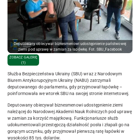
Deputowany obiecywał biznesmenowi udostępnienie państwowej
ziemi pod uprawę w zamian za łapówkę. Fot. SBU_Facebook
ZOBACZ GALERIĘ
(1)
Służba Bezpieczeństwa Ukrainy (SBU) wraz z Narodowym
Biurem Antykorupcyjnym Ukrainy (NABU) zatrzymali
deputowanego do parlamentu, gdy przyjmował łapówkę –
poinformowała we wtorek SBU na swojej stronie internetowej.
Deputowany obiecywał biznesmenowi udostępnienie ziemi
należącej do Narodowej Akademii Nauk Rolniczych pod uprawę
w zamian za korzyść majątkową. Funkcjonariusze służb
udokumentowali przestępczą działalność posła i złapali go na
gorącym uczynku, gdy przyjmował pierwszą ratę łapówki w
wysokości 85 tys. dolarów.