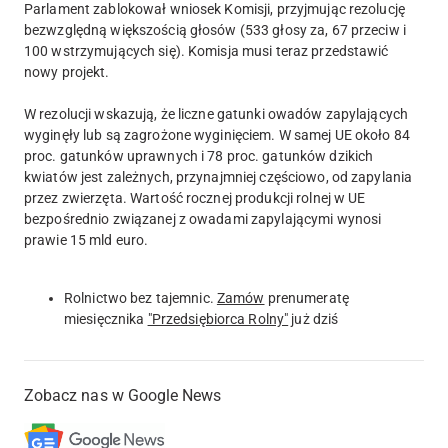
Parlament zablokował wniosek Komisji, przyjmując rezolucję
bezwzględną większością głosów (533 głosy za, 67 przeciw i
100 wstrzymujących się). Komisja musi teraz przedstawić
nowy projekt.
W rezolucji wskazują, że liczne gatunki owadów zapylających
wyginęły lub są zagrożone wyginięciem. W samej UE około 84
proc. gatunków uprawnych i 78 proc. gatunków dzikich
kwiatów jest zależnych, przynajmniej częściowo, od zapylania
przez zwierzęta. Wartość rocznej produkcji rolnej w UE
bezpośrednio związanej z owadami zapylającymi wynosi
prawie 15 mld euro.
Rolnictwo bez tajemnic.
Zamów
prenumeratę
miesięcznika
"Przedsiębiorca Rolny"
już dziś
Zobacz nas w Google News