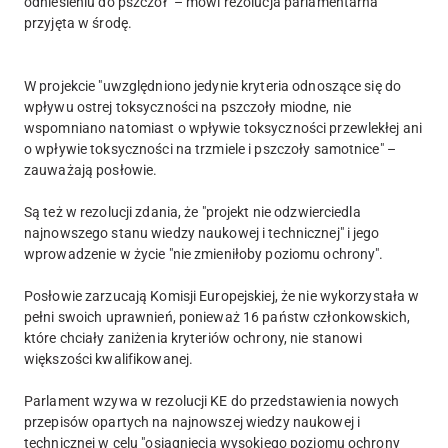
odniesieniu do pszczół" – mówi rezolucja parlamentarna
przyjęta w środę.
W projekcie "uwzględniono jedynie kryteria odnoszące się do
wpływu ostrej toksyczności na pszczoły miodne, nie
wspomniano natomiast o wpływie toksyczności przewlekłej ani
o wpływie toksyczności na trzmiele i pszczoły samotnice" –
zauważają posłowie.
Są też w rezolucji zdania, że "projekt nie odzwierciedla
najnowszego stanu wiedzy naukowej i technicznej" i jego
wprowadzenie w życie "nie zmieniłoby poziomu ochrony".
Posłowie zarzucają Komisji Europejskiej, że nie wykorzystała w
pełni swoich uprawnień, ponieważ 16 państw członkowskich,
które chciały zaniżenia kryteriów ochrony, nie stanowi
większości kwalifikowanej.
Parlament wzywa w rezolucji KE do przedstawienia nowych
przepisów opartych na najnowszej wiedzy naukowej i
technicznej w celu "osiągnięcia wysokiego poziomu ochrony