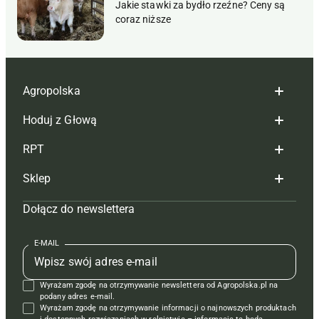
Jakie stawki za bydło rzeźne? Ceny są
coraz niższe
Agropolska
Hoduj z Głową
Redakcja
RPT
Reklama
Hoduj z głową bydło
Sklep
Tagi
Hoduj z głową świnie
Redakcja
Dołącz do newslettera
Mapa serwisu
Prenumerata
Prenumerata
Czasopisma i prenumerata
Kontakt
Redakcja
Reklama
Książki
E-MAIL
Regulamin
Kontakt
Kontakt
Regulamin
Wyrażam zgodę na otrzymywanie newslettera od Agropolska.pl na
Polityka prywatności
Reklama
Krzyżówki
podany adres e-mail.
Wyrażam zgodę na otrzymywanie informacji o najnowszych produktach