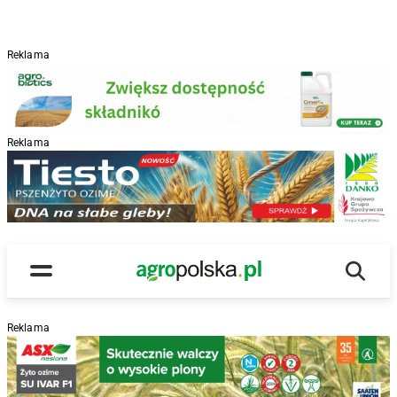
Reklama
Reklama
R
Wyszu
Main Logo
Menu
Reklama