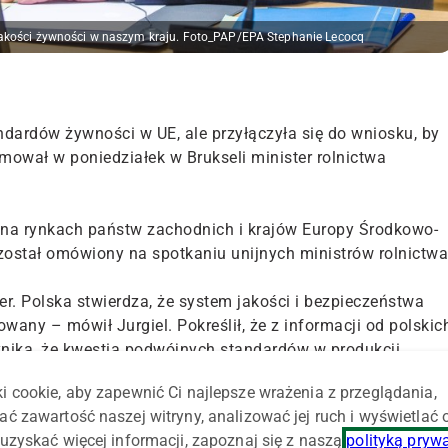
 jakości żywności w naszym kraju. Foto_PAP/EPA Stephanie Lecocq
dardów żywności w UE, ale przyłączyła się do wniosku, by
mował w poniedziałek w Brukseli minister rolnictwa
i na rynkach państw zachodnich i krajów Europy Środkowo-
został omówiony na spotkaniu unijnych ministrów rolnictwa
er. Polska stwierdza, że system jakości i bezpieczeństwa
owany – mówił Jurgiel. Pokreślił, że z informacji od polskic
ynika, że kwestia podwójnych standardów w produkcji
roblemem.
i cookie, aby zapewnić Ci najlepsze wrażenia z przeglądania,
ać zawartość naszej witryny, analizować jej ruch i wyświetlać
twami UE wnioskami z testów porównawczych, jakie
uzyskać więcej informacji, zapoznaj się z naszą
polityką pryw
ystępujących na różnych rynkach. Na przykład na Słowacj