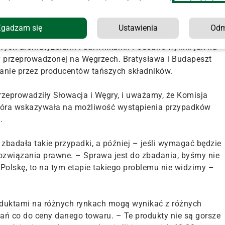
óżnice jakościowe.
Zgadzam się
Ustawienia
Od
go tłuszczem roślinnym, wykorzystywanie słodzików zamiast
wych aromatyzerami i barwnikami. Podobne wyniki jak na
y przeprowadzonej na Węgrzech. Bratysława i Budapeszt
wanie przez producentów tańszych składników.
zeprowadziły Słowacja i Węgry, i uważamy, że Komisja
, która wskazywała na możliwość wystąpienia przypadków
.
zbadała takie przypadki, a później – jeśli wymagać będzie
ozwiązania prawne. – Sprawa jest do zbadania, byśmy nie
 Polskę, to na tym etapie takiego problemu nie widzimy –
roduktami na różnych rynkach mogą wynikać z różnych
ń co do ceny danego towaru. – Te produkty nie są gorsze