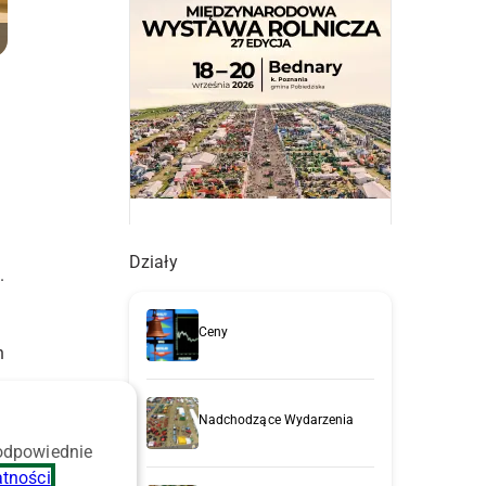
Działy
.
Ceny
h
Nadchodzące Wydarzenia
 odpowiednie
atności
.
i