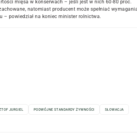
tości mięsa w konserwach – jeśli jest w nich 60-80 proc.
ą zachowane, natomiast producent może spełniać wymagani
 – powiedział na koniec minister rolnictwa.
ZTOF JURGIEL
PODWÓJNE STANDARDY ŻYWNOŚCI
SŁOWACJA