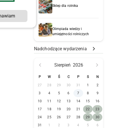
Sklep dla rolnika
mawiam
Olimpiada wiedzy i
umiejętności rolniczych
Nadchodzące wydarzenia
Sierpień
2026
P
W
Ś
C
P
S
N
27
28
29
30
31
1
2
3
4
5
6
7
8
9
10
11
12
13
14
15
16
17
18
19
20
21
22
23
24
25
26
27
28
29
30
31
1
2
3
4
5
6