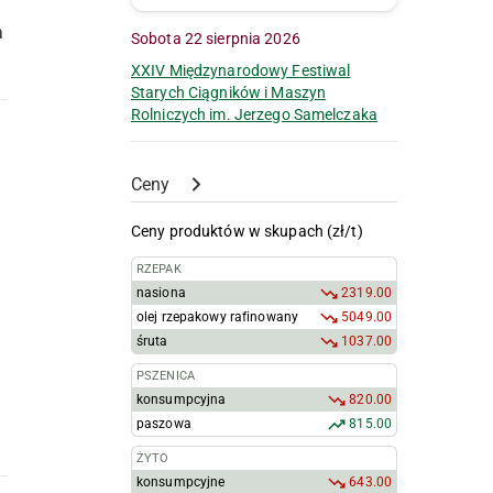
a
Sobota 22 sierpnia 2026
XXIV Międzynarodowy Festiwal
Starych Ciągników i Maszyn
Rolniczych im. Jerzego Samelczaka
Ceny
Ceny produktów w skupach (zł/t)
RZEPAK
nasiona
2319.00
olej rzepakowy rafinowany
5049.00
śruta
1037.00
PSZENICA
konsumpcyjna
820.00
paszowa
815.00
ŻYTO
konsumpcyjne
643.00