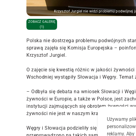
Krzysztof Jurgiel nie widzi problemu podwójnej
ZOBACZ GALERIĘ
(1)
Polska nie dostrzega problemu podwójnych stan
sprawą zajęła się Komisja Europejska – poinfor
Krzysztof Jurgiel.
O zajęcie się kwestią różnic w jakości żywnośc
Wschodniej wystąpiły Słowacja i Węgry. Temat 
– Odbyła się debata na wniosek Słowacji i Węgi
żywności w Europie, a także w Polsce, jest zach
instytucji zajmujących się obrotem żywności w
żywności nie jest w naszym kraju poważnym p
Używamy plik
personalizow
Węgry i Słowacja podzieliły się z innymi pańs
reklamy. Aby 
przeprowadzono na takich samych produktach w