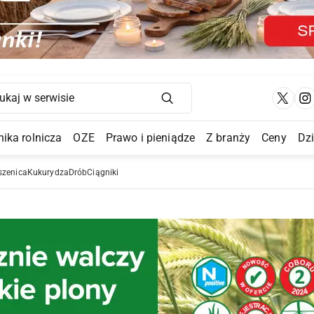
Main Navigation
ika rolnicza
OZE
Prawo i pieniądze
Z branży
Ceny
Dz
a Submenu
szenica
Kukurydza
Drób
Ciągniki