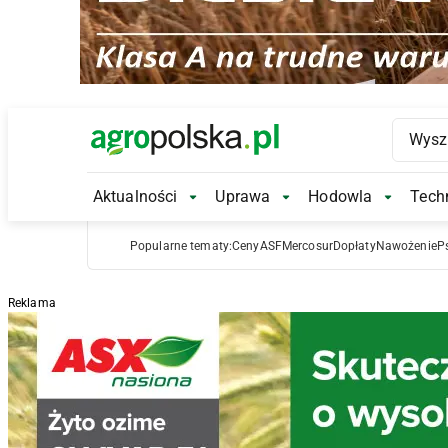
Main Logo
Aktualności
Uprawa
Hodowla
Techn
Aktualności Submenu
Uprawa Submenu
Hodowl
Popularne tematy:
Ceny
ASF
Mercosur
Dopłaty
Nawożenie
P
Reklama