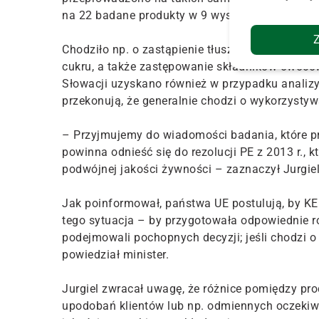
na 22 badane produkty w 9 wystąpiły znaczne r
Chodziło np. o zastąpienie tłuszczu zwierzęce
cukru, a także zastępowanie składników owoco
Słowacji uzyskano również w przypadku analiz
przekonują, że generalnie chodzi o wykorzysty
– Przyjmujemy do wiadomości badania, które pr
powinna odnieść się do rezolucji PE z 2013 r.
podwójnej jakości żywności – zaznaczył Jurgiel
Jak poinformował, państwa UE postulują, by KE 
tego sytuacja – by przygotowała odpowiednie r
podejmowali pochopnych decyzji; jeśli chodzi o
powiedział minister.
Jurgiel zwracał uwagę, że różnice pomiędzy p
upodobań klientów lub np. odmiennych oczekiwa