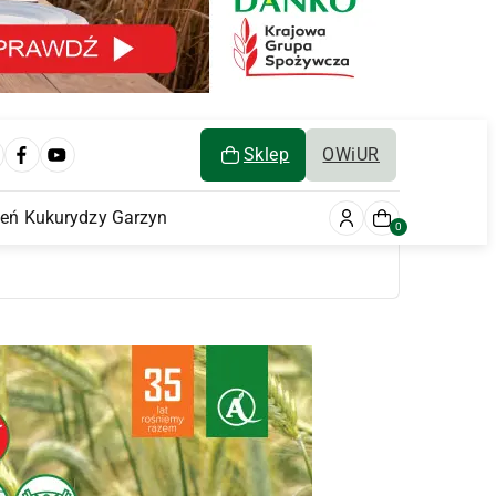
Sklep
OWiUR
ień Kukurydzy Garzyn
0