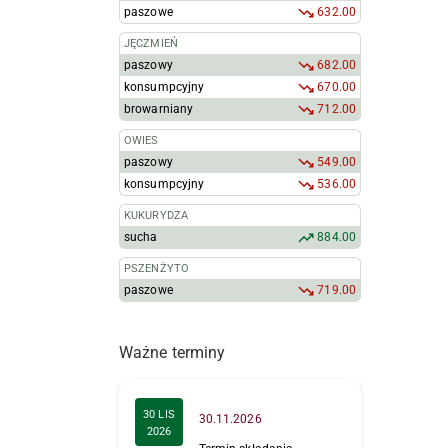
paszowe
632.00
JĘCZMIEŃ
paszowy
682.00
konsumpcyjny
670.00
browarniany
712.00
OWIES
paszowy
549.00
konsumpcyjny
536.00
KUKURYDZA
sucha
884.00
PSZENŻYTO
paszowe
719.00
Ważne terminy
30 LIS
30.11.2026
2026