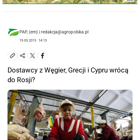
PAP, (em) | redakcja@agropolska.pl
19.05.2015
14:15
Dostawcy z Węgier, Grecji i Cypru wrócą
do Rosji?