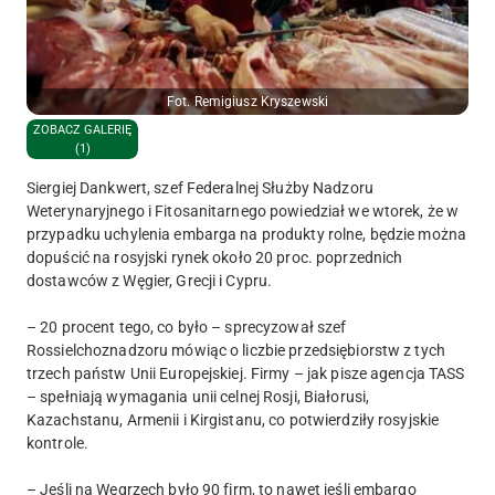
Fot. Remigiusz Kryszewski
ZOBACZ GALERIĘ
(1)
Siergiej Dankwert, szef Federalnej Służby Nadzoru
Weterynaryjnego i Fitosanitarnego powiedział we wtorek, że w
przypadku uchylenia embarga na produkty rolne, będzie można
dopuścić na rosyjski rynek około 20 proc. poprzednich
dostawców z Węgier, Grecji i Cypru.
– 20 procent tego, co było – sprecyzował szef
Rossielchoznadzoru mówiąc o liczbie przedsiębiorstw z tych
trzech państw Unii Europejskiej. Firmy – jak pisze agencja TASS
– spełniają wymagania unii celnej Rosji, Białorusi,
Kazachstanu, Armenii i Kirgistanu, co potwierdziły rosyjskie
kontrole.
– Jeśli na Węgrzech było 90 firm, to nawet jeśli embargo