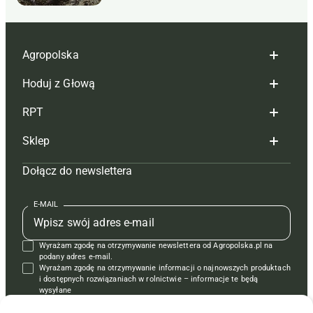
Agropolska
Hoduj z Głową
Redakcja
RPT
Reklama
Hoduj z głową bydło
Sklep
Tagi
Hoduj z głową świnie
Redakcja
Dołącz do newslettera
Mapa serwisu
Prenumerata
Prenumerata
Czasopisma i prenumerata
Kontakt
Redakcja
Reklama
Książki
E-MAIL
Regulamin
Kontakt
Kontakt
Regulamin
Wyrażam zgodę na otrzymywanie newslettera od Agropolska.pl na
Polityka prywatności
Reklama
Krzyżówki
podany adres e-mail.
Wyrażam zgodę na otrzymywanie informacji o najnowszych produktach
i dostępnych rozwiązaniach w rolnictwie – informacje te będą
wysyłane
od APRA sp. z o.o. w imieniu partnerów.