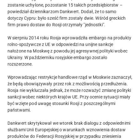
zostanie uchylone, pozostanie 15 takich przedsiębiorstw –
powiedział dziennikarzom Dankwert. Dodał, że to samo
dotyczy Cypru: było sześć firm zostały dwie. Wśród greckich
firm prawo dostaw do Rosji otrzymały "jednostki".
W sierpniu 2014 roku Rosja wprowadziła embargo na produkty
rolno-spożywcze z UE w odpowiedzi na unijne sankcje
nałożone na Moskwę z powodu jej agresywnej polityki wobec
Ukrainy. W październiku rosyjskie embargo zostało
rozszerzone.
Wprowadzając restrykcje handlowe rząd w Moskwie zaznaczył,
że będą obowiązywały przez rok z możliwością przedłużenia.
Rosja nie wykluczała jednak, że może rozważyć zmianę polityki
sankcji wobec niektórych krajów UE. Przy ocenie sytuacji miały
być wzięte pod uwagę stosunki Rosji z poszczególnymi
państwami.
Dankwert skrytykował we wtorek brak dialogu z odpowiednimi
służbami Unii Europejskiej o warunkach wznowienia dostaw
produktów do Federacji Rosyjskiej w przypadku zniesienia