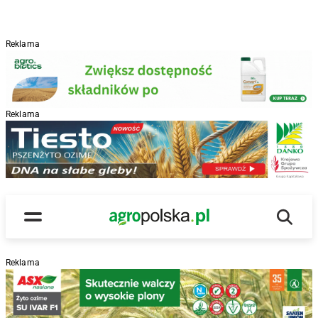
Reklama
Reklama
R
Wyszu
Main Logo
Menu
Reklama