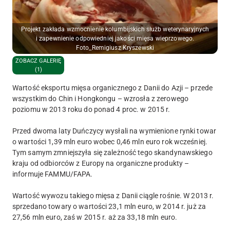
Projekt zakłada wzmocnienie kolumbijskich służb weterynaryjnych
i zapewnienie odpowiedniej jakości mięsa wieprzowego.
Foto_Remigiusz Kryszewski
ZOBACZ GALERIĘ
(1)
Wartość eksportu mięsa organicznego z Danii do Azji – przede
wszystkim do Chin i Hongkongu – wzrosła z zerowego
poziomu w 2013 roku do ponad 4 proc. w 2015 r.
Przed dwoma laty Duńczycy wysłali na wymienione rynki towar
o wartości 1,39 mln euro wobec 0,46 mln euro rok wcześniej.
Tym samym zmniejszyła się zależność tego skandynawskiego
kraju od odbiorców z Europy na organiczne produkty –
informuje FAMMU/FAPA.
Wartość wywozu takiego mięsa z Danii ciągle rośnie. W 2013 r.
sprzedano towary o wartości 23,1 mln euro, w 2014 r. już za
27,56 mln euro, zaś w 2015 r. aż za 33,18 mln euro.