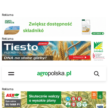
Reklama
Reklama
R
Wyszu
Main Logo
Menu
Reklama