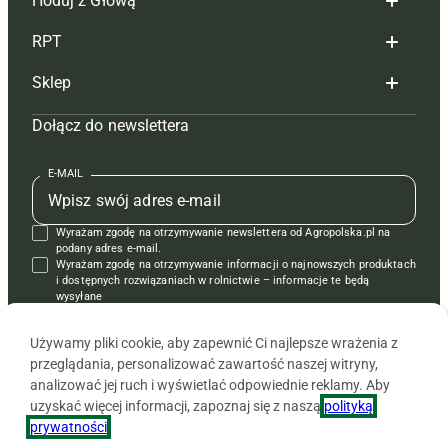
Hoduj z Głową
Redakcja
RPT
Reklama
Hoduj z głową bydło
Sklep
Tagi
Hoduj z głową świnie
Redakcja
Dołącz do newslettera
Mapa serwisu
Prenumerata
Prenumerata
Czasopisma i prenumerata
Kontakt
Redakcja
Reklama
Książki
E-MAIL
Regulamin
Kontakt
Kontakt
Regulamin
Wyrażam zgodę na otrzymywanie newslettera od Agropolska.pl na
Polityka prywatności
Reklama
Krzyżówki
podany adres e-mail.
Wyrażam zgodę na otrzymywanie informacji o najnowszych produktach
i dostępnych rozwiązaniach w rolnictwie – informacje te będą
wysyłane
od APRA sp. z o.o. w imieniu partnerów.
Używamy pliki cookie, aby zapewnić Ci najlepsze wrażenia z
przeglądania, personalizować zawartość naszej witryny,
analizować jej ruch i wyświetlać odpowiednie reklamy. Aby
uzyskać więcej informacji, zapoznaj się z naszą
polityką
prywatności
.